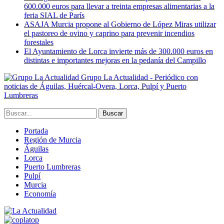
600.000 euros para llevar a treinta empresas alimentarias a la
feria SIAL de París
ASAJA Murcia propone al Gobierno de López Miras utilizar
el pastoreo de ovino y caprino para prevenir incendios
forestales
El Ayuntamiento de Lorca invierte más de 300.000 euros en
distintas e importantes mejoras en la pedanía del Campillo
Grupo La Actualidad - Periódico con
noticias de Águilas, Huércal-Overa, Lorca, Pulpí y Puerto
Lumbreras
Portada
Región de Murcia
Águilas
Lorca
Puerto Lumbreras
Pulpí
Murcia
Economía