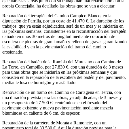
ejecutar estas tareas junto con su trabajo habitual relacionado con la
propia Concejalía, ha detallado las obras que se van a ejecutar:
Reparación del terraplén del Camino Campico Blanco, en la
diputación de Parrilla, por un coste de 41.470 €. La duración de los
trabajos, que ya están adjudicados, será de un mes y se iniciarán en
las próximas semanas, consistentes en la reconstrucción del terraplén
dañado en unos 30 metros de longitud mediante colocación de
escollera de piedras de gran tamaño y relleno de gravas garantizando
la estabilidad y en la pavimentación del tramo del camino
erosionado.
Reparación del badén de la Rambla del Murciano con Camino de
La Torre, en Campillo, por 27.830 €, con una duración de 3 meses
para unas obras que se iniciarán en las próximas semanas y que
consisten en la reparación de la escollera del badén y del pavimento,
mediante losa de hormigón y reasfaltado.
Renovación de un tramo del Camino de Cartagena en Tercia, con
una duración prevista para las obras, ya adjudicadas, de 3 meses y
un presupuesto de 27.500 €; centrándose en el fresado del
pavimento existente y nueva pavimentación mediante mezcla
bituminosa en caliente de 6 cm. de espesor.
Reparación de la carretera de Morata a Ramonete, con un
presupuesto total de 33.530 €. Aquí la duración prevista para la