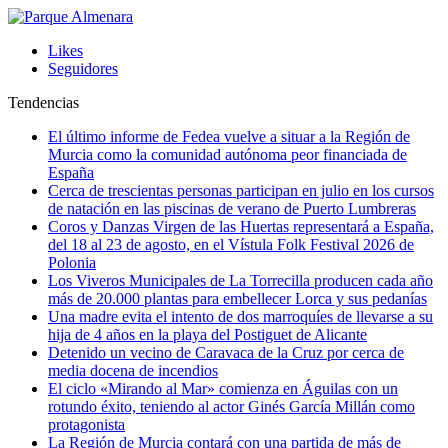
Likes
Seguidores
Tendencias
El último informe de Fedea vuelve a situar a la Región de
Murcia como la comunidad autónoma peor financiada de
España
Cerca de trescientas personas participan en julio en los cursos
de natación en las piscinas de verano de Puerto Lumbreras
Coros y Danzas Virgen de las Huertas representará a España,
del 18 al 23 de agosto, en el Vístula Folk Festival 2026 de
Polonia
Los Viveros Municipales de La Torrecilla producen cada año
más de 20.000 plantas para embellecer Lorca y sus pedanías
Una madre evita el intento de dos marroquíes de llevarse a su
hija de 4 años en la playa del Postiguet de Alicante
Detenido un vecino de Caravaca de la Cruz por cerca de
media docena de incendios
El ciclo «Mirando al Mar» comienza en Águilas con un
rotundo éxito, teniendo al actor Ginés García Millán como
protagonista
La Región de Murcia contará con una partida de más de