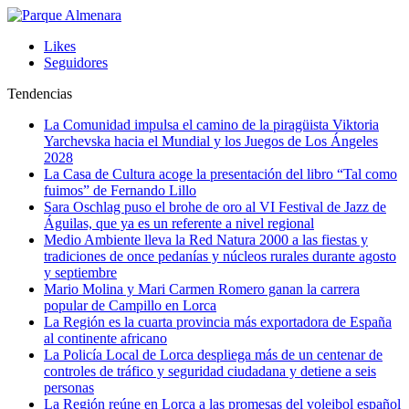
Likes
Seguidores
Tendencias
La Comunidad impulsa el camino de la piragüista Viktoria
Yarchevska hacia el Mundial y los Juegos de Los Ángeles
2028
La Casa de Cultura acoge la presentación del libro “Tal como
fuimos” de Fernando Lillo
Sara Oschlag puso el brohe de oro al VI Festival de Jazz de
Águilas, que ya es un referente a nivel regional
Medio Ambiente lleva la Red Natura 2000 a las fiestas y
tradiciones de once pedanías y núcleos rurales durante agosto
y septiembre
Mario Molina y Mari Carmen Romero ganan la carrera
popular de Campillo en Lorca
La Región es la cuarta provincia más exportadora de España
al continente africano
La Policía Local de Lorca despliega más de un centenar de
controles de tráfico y seguridad ciudadana y detiene a seis
personas
La Región reúne en Lorca a las promesas del voleibol español