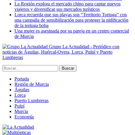
La Región explora el mercado chino para captar nuevos
viajeros y diversificar sus mercados turísticos
Lorca recuerda que sus playas son “Territorio Tortuga” con
una campaña de sensibilización para proteger la nidificación
de la tortuga boba
Una mujer es asesinada por su pareja en un centro comercial
de Murcia
Grupo La Actualidad - Periódico con
noticias de Águilas, Huércal-Overa, Lorca, Pulpí y Puerto
Lumbreras
Portada
Región de Murcia
Águilas
Lorca
Puerto Lumbreras
Pulpí
Murcia
Economía