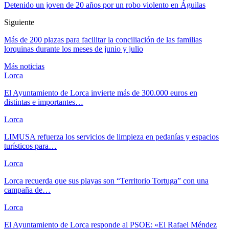
Detenido un joven de 20 años por un robo violento en Águilas
Siguiente
Más de 200 plazas para facilitar la conciliación de las familias
lorquinas durante los meses de junio y julio
Más noticias
Lorca
El Ayuntamiento de Lorca invierte más de 300.000 euros en
distintas e importantes…
Lorca
LIMUSA refuerza los servicios de limpieza en pedanías y espacios
turísticos para…
Lorca
Lorca recuerda que sus playas son “Territorio Tortuga” con una
campaña de…
Lorca
El Ayuntamiento de Lorca responde al PSOE: «El Rafael Méndez