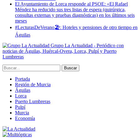
El Ayuntamiento de Lorca responde al PSOE: «El Rafael
Méndez ha reducido sus tres listas de espera (quirúrgica,
consultas externas y pruebas diagnósticas) en los últimos seis
meses
#LecturasDeVerano🏖: Hoteles y pensiones de otro tiempo en
Águilas
Grupo La Actualidad - Periódico con
noticias de Águilas, Huércal-Overa, Lorca, Pulpí y Puerto
Lumbreras
Portada
Región de Murcia
Águilas
Lorca
Puerto Lumbreras
Pulpí
Murcia
Economía