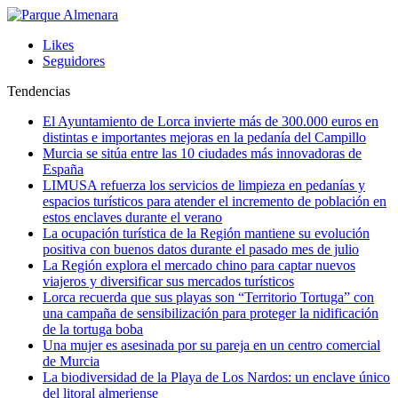
Likes
Seguidores
Tendencias
El Ayuntamiento de Lorca invierte más de 300.000 euros en
distintas e importantes mejoras en la pedanía del Campillo
Murcia se sitúa entre las 10 ciudades más innovadoras de
España
LIMUSA refuerza los servicios de limpieza en pedanías y
espacios turísticos para atender el incremento de población en
estos enclaves durante el verano
La ocupación turística de la Región mantiene su evolución
positiva con buenos datos durante el pasado mes de julio
La Región explora el mercado chino para captar nuevos
viajeros y diversificar sus mercados turísticos
Lorca recuerda que sus playas son “Territorio Tortuga” con
una campaña de sensibilización para proteger la nidificación
de la tortuga boba
Una mujer es asesinada por su pareja en un centro comercial
de Murcia
La biodiversidad de la Playa de Los Nardos: un enclave único
del litoral almeriense