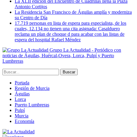
La XLII edición del Encuentro de Cuadrillas llena la Plaza
Antonio Cortijos
La Residencia San Francisco de Águilas amplía y moderniza
su Centro de Día
17.719 personas en lista de espera para especialista, de los
cuales, 12.134 no tienen una cita asignada: Casalduero
reclama un plan de choque d para acabar con las listas de
espera del hospital Rafael Méndez
Grupo La Actualidad - Periódico con
noticias de Águilas, Huércal-Overa, Lorca, Pulpí y Puerto
Lumbreras
Portada
Región de Murcia
Águilas
Lorca
Puerto Lumbreras
Pulpí
Murcia
Economía