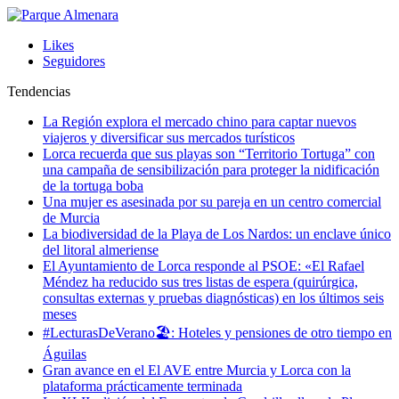
Likes
Seguidores
Tendencias
La Región explora el mercado chino para captar nuevos
viajeros y diversificar sus mercados turísticos
Lorca recuerda que sus playas son “Territorio Tortuga” con
una campaña de sensibilización para proteger la nidificación
de la tortuga boba
Una mujer es asesinada por su pareja en un centro comercial
de Murcia
La biodiversidad de la Playa de Los Nardos: un enclave único
del litoral almeriense
El Ayuntamiento de Lorca responde al PSOE: «El Rafael
Méndez ha reducido sus tres listas de espera (quirúrgica,
consultas externas y pruebas diagnósticas) en los últimos seis
meses
#LecturasDeVerano🏖: Hoteles y pensiones de otro tiempo en
Águilas
Gran avance en el El AVE entre Murcia y Lorca con la
plataforma prácticamente terminada