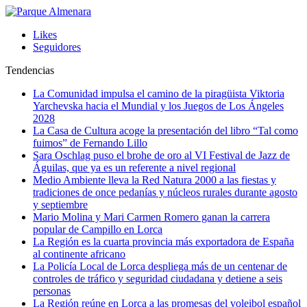
Likes
Seguidores
Tendencias
La Comunidad impulsa el camino de la piragüista Viktoria
Yarchevska hacia el Mundial y los Juegos de Los Ángeles
2028
La Casa de Cultura acoge la presentación del libro “Tal como
fuimos” de Fernando Lillo
Sara Oschlag puso el brohe de oro al VI Festival de Jazz de
Águilas, que ya es un referente a nivel regional
Medio Ambiente lleva la Red Natura 2000 a las fiestas y
tradiciones de once pedanías y núcleos rurales durante agosto
y septiembre
Mario Molina y Mari Carmen Romero ganan la carrera
popular de Campillo en Lorca
La Región es la cuarta provincia más exportadora de España
al continente africano
La Policía Local de Lorca despliega más de un centenar de
controles de tráfico y seguridad ciudadana y detiene a seis
personas
La Región reúne en Lorca a las promesas del voleibol español