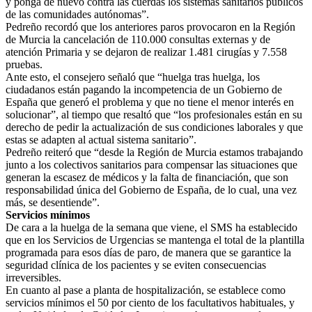
y ponga de nuevo contra las cuerdas los sistemas sanitarios públicos
de las comunidades autónomas”.
Pedreño recordó que los anteriores paros provocaron en la Región
de Murcia la cancelación de 110.000 consultas externas y de
atención Primaria y se dejaron de realizar 1.481 cirugías y 7.558
pruebas.
Ante esto, el consejero señaló que “huelga tras huelga, los
ciudadanos están pagando la incompetencia de un Gobierno de
España que generó el problema y que no tiene el menor interés en
solucionar”, al tiempo que resaltó que “los profesionales están en su
derecho de pedir la actualización de sus condiciones laborales y que
estas se adapten al actual sistema sanitario”.
Pedreño reiteró que “desde la Región de Murcia estamos trabajando
junto a los colectivos sanitarios para compensar las situaciones que
generan la escasez de médicos y la falta de financiación, que son
responsabilidad única del Gobierno de España, de lo cual, una vez
más, se desentiende”.
Servicios mínimos
De cara a la huelga de la semana que viene, el SMS ha establecido
que en los Servicios de Urgencias se mantenga el total de la plantilla
programada para esos días de paro, de manera que se garantice la
seguridad clínica de los pacientes y se eviten consecuencias
irreversibles.
En cuanto al pase a planta de hospitalización, se establece como
servicios mínimos el 50 por ciento de los facultativos habituales, y