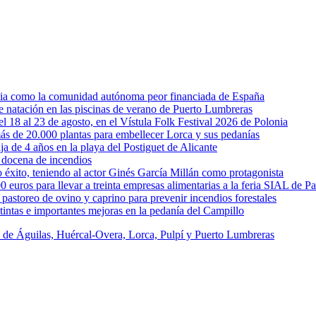
rcia como la comunidad autónoma peor financiada de España
 de natación en las piscinas de verano de Puerto Lumbreras
l 18 al 23 de agosto, en el Vístula Folk Festival 2026 de Polonia
ás de 20.000 plantas para embellecer Lorca y sus pedanías
ja de 4 años en la playa del Postiguet de Alicante
 docena de incendios
éxito, teniendo al actor Ginés García Millán como protagonista
uros para llevar a treinta empresas alimentarias a la feria SIAL de Pa
astoreo de ovino y caprino para prevenir incendios forestales
intas e importantes mejoras en la pedanía del Campillo
s de Águilas, Huércal-Overa, Lorca, Pulpí y Puerto Lumbreras