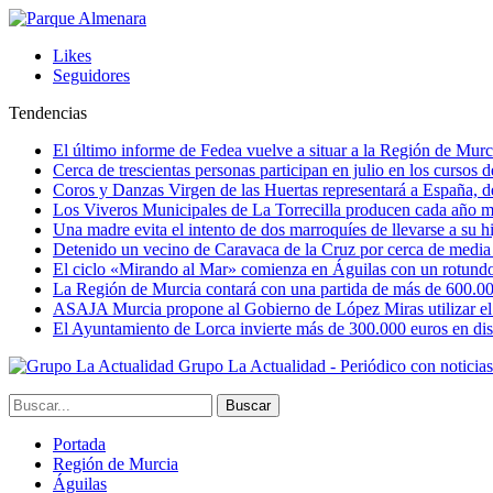
Likes
Seguidores
Tendencias
El último informe de Fedea vuelve a situar a la Región de Mu
Cerca de trescientas personas participan en julio en los cursos
Coros y Danzas Virgen de las Huertas representará a España, de
Los Viveros Municipales de La Torrecilla producen cada año m
Una madre evita el intento de dos marroquíes de llevarse a su hi
Detenido un vecino de Caravaca de la Cruz por cerca de media
El ciclo «Mirando al Mar» comienza en Águilas con un rotundo 
La Región de Murcia contará con una partida de más de 600.000 e
ASAJA Murcia propone al Gobierno de López Miras utilizar el p
El Ayuntamiento de Lorca invierte más de 300.000 euros en dist
Grupo La Actualidad - Periódico con noticia
Portada
Región de Murcia
Águilas