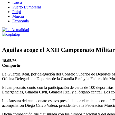
Lorca
Puerto Lumbreras
Pulpí
Murcia
Economía
Águilas acoge el XXII Campeonato Militar
18/05/26
Compartir
La Guardia Real, por delegación del Consejo Superior de Deportes Mi
Oficina Delegada de Deportes de la Guardia Real y la Federación Murcia
El campeonato contó con la participación de cerca de 100 deportistas, 
Emergencias, Guardia Civil, Guardia Real y el órgano central. Los comp
La clausura del campeonato estuvo presidida por el teniente coronel F
acompañaron Diego Calvo Valera, presidente de la Federación Murciana
Dicha competición fue clausurada con los himnos nacional y del deport