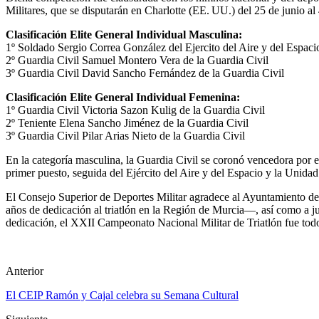
Militares, que se disputarán en Charlotte (EE. UU.) del 25 de junio al 
Clasificación Elite General Individual Masculina:
1º Soldado Sergio Correa González del Ejercito del Aire y del Espaci
2º Guardia Civil Samuel Montero Vera de la Guardia Civil
3º Guardia Civil David Sancho Fernández de la Guardia Civil
Clasificación Elite General Individual Femenina:
1º Guardia Civil Victoria Sazon Kulig de la Guardia Civil
2º Teniente Elena Sancho Jiménez de la Guardia Civil
3º Guardia Civil Pilar Arias Nieto de la Guardia Civil
En la categoría masculina, la Guardia Civil se coronó vencedora por eq
primer puesto, seguida del Ejército del Aire y del Espacio y la Unid
El Consejo Superior de Deportes Militar agradece al Ayuntamiento de
años de dedicación al triatlón en la Región de Murcia—, así como a ju
dedicación, el XXII Campeonato Nacional Militar de Triatlón fue todo
Anterior
El CEIP Ramón y Cajal celebra su Semana Cultural