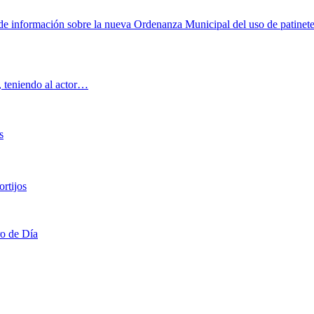
 información sobre la nueva Ordenanza Municipal del uso de patinet
, teniendo al actor…
s
rtijos
ro de Día