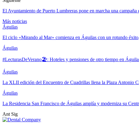
Siguiente
El Ayuntamiento de Puerto Lumbreras pone en marcha una campaña de
Más noticias
Águilas
El ciclo «Mirando al Mar» comienza en Águilas con un rotundo éxito
Águilas
#LecturasDeVerano🏖: Hoteles y pensiones de otro tiempo en Águila
Águilas
La XLII edición del Encuentro de Cuadrillas llena la Plaza Antonio Co
Águilas
La Residencia San Francisco de Águilas amplía y moderniza su Cent
Ant
Sig