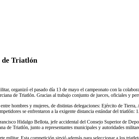
 de Triatlón
litar, organizó el pasado día 13 de mayo el campeonato con la colabora
na de Triatlón. Gracias al trabajo conjunto de jueces, oficiales y perso
entre hombres y mujeres, de distintas delegaciones: Ejército de Tierra,
etidores se enfrentaron a la exigente distancia estándar del triatlón: 1
rancisco Hidalgo Bellota, jefe accidental del Consejo Superior de Depor
 de Triatlón, junto a representantes municipales y autoridades militar
e militar. Esta competición sirvió además para seleccionar a los triat