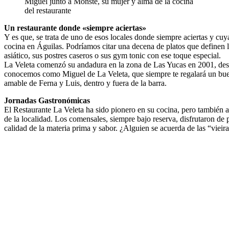
Miguel junto a Monste, su mujer y alma de la cocina
del restaurante
Un restaurante donde «siempre aciertas»
Y es que, se trata de uno de esos locales donde siempre aciertas y cuya 
cocina en Águilas. Podríamos citar una decena de platos que definen l
asiático, sus postres caseros o sus gym tonic con ese toque especial.
La Veleta comenzó su andadura en la zona de Las Yucas en 2001, despué
conocemos como Miguel de La Veleta, que siempre te regalará un buen
amable de Ferna y Luis, dentro y fuera de la barra.
Jornadas Gastronómicas
El Restaurante La Veleta ha sido pionero en su cocina, pero también 
de la localidad. Los comensales, siempre bajo reserva, disfrutaron de 
calidad de la materia prima y sabor. ¿Alguien se acuerda de las “viei