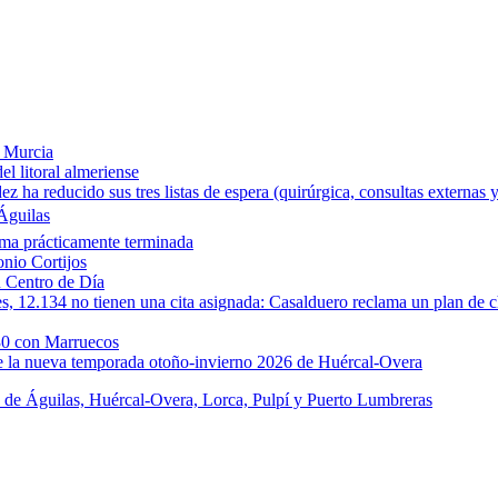
e Murcia
l litoral almeriense
a reducido sus tres listas de espera (quirúrgica, consultas externas y
Águilas
rma prácticamente terminada
onio Cortijos
u Centro de Día
les, 12.134 no tienen una cita asignada: Casalduero reclama un plan de c
30 con Marruecos
de la nueva temporada otoño-invierno 2026 de Huércal-Overa
s de Águilas, Huércal-Overa, Lorca, Pulpí y Puerto Lumbreras