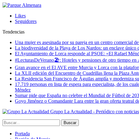
Likes
Seguidores
Tendencias
Una mujer es asesinada por su pareja en un centro comercial d
La biodiversidad de la Playa de Los Nardos: un enclave único de
El Ayuntamiento de Lorca responde al PSOE: «El Rafael Méndez h
#LecturasDeVerano🏖: Hoteles y pensiones de otro tiempo en 
Gran avance en el El AVE entre Murcia y Lorca con la platafo
La XLII edición del Encuentro de Cuadrillas llena la Plaza Ant
La Residencia San Francisco de Águilas amplía y moderniza s
17.719 personas en lista de espera para especialista, de los cua
Méndez
Sumar pide que España no celebre el Mundial de Fútbol de 20
Goyo Jiménez o Comandante Lara entre la gran oferta teatral 
Grupo La Actualidad - Periódico con noticia
Portada