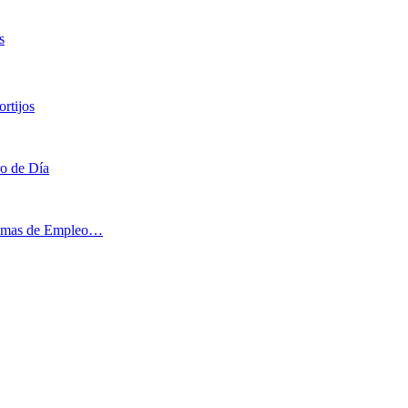
s
rtijos
ro de Día
ogramas de Empleo…