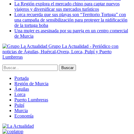
La Región explora el mercado chino para captar nuevos
viajeros y diversificar sus mercados turísticos
Lorca recuerda que sus playas son “Territorio Tortuga” con
una campaña de sensibilización para proteger la nidificación
de la tortuga boba
Una mujer es asesinada por su pareja en un centro comercial
de Murcia
Grupo La Actualidad - Periódico con
noticias de Águilas, Huércal-Overa, Lorca, Pulpí y Puerto
Lumbreras
Portada
Región de Murcia
Águilas
Lorca
Puerto Lumbreras
Pulpí
Murcia
Economía