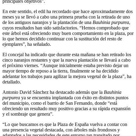
principales objetivos”.
En este sentido, el edil ha recordado que hace aproximadamente dos
meses ya se llevó a cabo una primera prueba con la retirada de uno
de los antiguos naranjos y la plantación de una
Bauhinia purpurea
,
cuyos resultados han sido satisfactorios. “Hemos comprobado que
este árbol está ofreciendo muy buen comportamiento en la plaza, por
lo que hemos decidido continuar con la sustitución del resto de
ejemplares”, ha señalado.
El concejal ha indicado que durante esta mañana se han retirado los
cinco naranjos restantes y que la nueva plantación se llevará a cabo
el próximo viernes. “Aunque inicialmente estaba previsto dejar un
mayor tiempo de reposo a la tierra, finalmente se ha decidido
adelantar los trabajos para agilizar la mejora vegetal de la plaza”, ha
detallado.
Antonio David Sánchez ha destacado además que la
Bauhinia
purpurea
ya se encuentra implantada con éxito en distintos puntos
del municipio, como el barrio de San Fernando, donde “está
ofreciendo un resultado muy positivo gracias a su rápida expansión
y el sombraje que genera”.
“Lo que buscamos es que la Plaza de España vuelva a contar con
una presencia vegetal destacada, con árboles más frondosos y
adaptados a las necesidades de este entorno tan transitado por