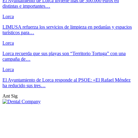
El Ayuntamiento de Lorca invierte más de 300.000 euros en
distintas e importantes…
Lorca
LIMUSA refuerza los servicios de limpieza en pedanías y espacios
turísticos para…
Lorca
Lorca recuerda que sus playas son “Territorio Tortuga” con una
campaña de…
Lorca
El Ayuntamiento de Lorca responde al PSOE: «El Rafael Méndez
ha reducido sus tres…
Ant
Sig