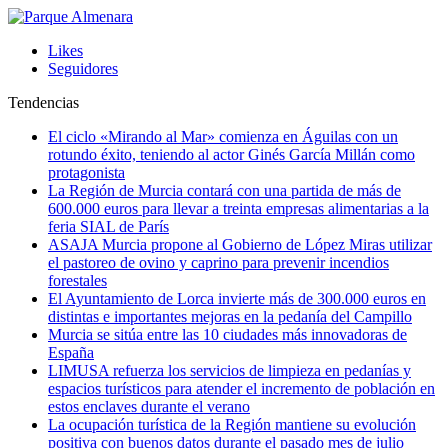
Likes
Seguidores
Tendencias
El ciclo «Mirando al Mar» comienza en Águilas con un
rotundo éxito, teniendo al actor Ginés García Millán como
protagonista
La Región de Murcia contará con una partida de más de
600.000 euros para llevar a treinta empresas alimentarias a la
feria SIAL de París
ASAJA Murcia propone al Gobierno de López Miras utilizar
el pastoreo de ovino y caprino para prevenir incendios
forestales
El Ayuntamiento de Lorca invierte más de 300.000 euros en
distintas e importantes mejoras en la pedanía del Campillo
Murcia se sitúa entre las 10 ciudades más innovadoras de
España
LIMUSA refuerza los servicios de limpieza en pedanías y
espacios turísticos para atender el incremento de población en
estos enclaves durante el verano
La ocupación turística de la Región mantiene su evolución
positiva con buenos datos durante el pasado mes de julio