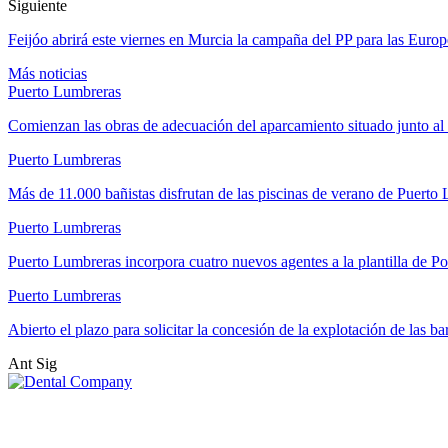
Siguiente
Feijóo abrirá este viernes en Murcia la campaña del PP para las Europ
Más noticias
Puerto Lumbreras
Comienzan las obras de adecuación del aparcamiento situado junto 
Puerto Lumbreras
Más de 11.000 bañistas disfrutan de las piscinas de verano de Puert
Puerto Lumbreras
Puerto Lumbreras incorpora cuatro nuevos agentes a la plantilla de Po
Puerto Lumbreras
Abierto el plazo para solicitar la concesión de la explotación de las b
Ant
Sig