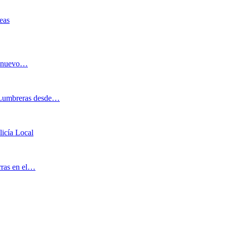
eas
al nuevo…
o Lumbreras desde…
licía Local
arras en el…