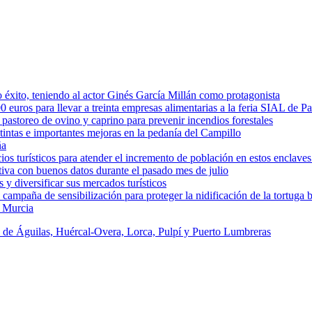
éxito, teniendo al actor Ginés García Millán como protagonista
uros para llevar a treinta empresas alimentarias a la feria SIAL de Pa
astoreo de ovino y caprino para prevenir incendios forestales
intas e importantes mejoras en la pedanía del Campillo
ña
os turísticos para atender el incremento de población en estos enclaves
tiva con buenos datos durante el pasado mes de julio
y diversificar sus mercados turísticos
campaña de sensibilización para proteger la nidificación de la tortuga 
e Murcia
s de Águilas, Huércal-Overa, Lorca, Pulpí y Puerto Lumbreras