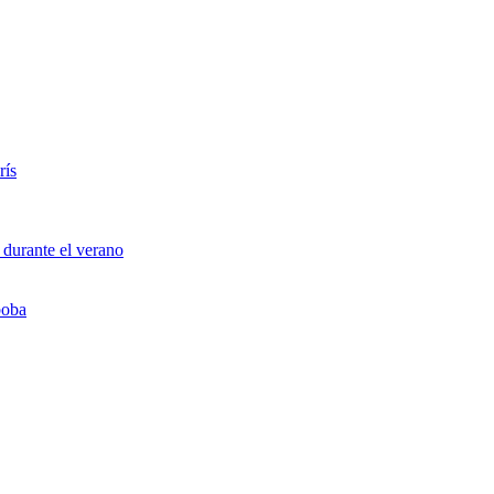
rís
 durante el verano
boba