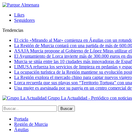
Likes
Seguidores
Tendencias
El ciclo «Mirando al Mar» comienza en Águilas con un rotundo 
La Región de Murcia contará con una partida de más de 600.000 e
ASAJA Murcia propone al Gobierno de López Miras utilizar el p
El Ayuntamiento de Lorca invierte más de 300.000 euros en dist
Murcia se sitúa entre las 10 ciudades más innovadoras de Espa
LIMUSA refuerza los servicios de limpieza en pedanías y espaci
La ocupación turística de la Región mantiene su evolución posi
La Región explora el mercado chino para captar nuevos viajeros 
Lorca recuerda que sus playas son “Territorio Tortuga” con una 
Una mujer es asesinada por su pareja en un centro comercial d
Grupo La Actualidad - Periódico con noticia
Portada
Región de Murcia
Águilas