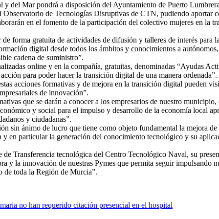
l y del Mar pondrá a disposición del Ayuntamiento de Puerto Lumbreras
 al Observatorio de Tecnologías Disruptivas de CTN, pudiendo aportar c
borarán en el fomento de la participación del colectivo mujeres en la t
 de forma gratuita de actividades de difusión y talleres de interés par
formación digital desde todos los ámbitos y conocimientos a autónomos,
sible cadena de suministro”.
lizadas online y en la compañía, gratuitas, denominadas “Ayudas Activa 
 acción para poder hacer la transición digital de una manera ordenada”.
tas acciones formativas y de mejora en la transición digital pueden vis
empresariales de innovación”.
tivas que se darán a conocer a los empresarios de nuestro municipio, el
conómico y social para el impulso y desarrollo de la economía local ap
iudadanos y ciudadanas”.
sin ánimo de lucro que tiene como objeto fundamental la mejora de la 
y en particular la generación del conocimiento tecnológico y su aplicac
e de Transferencia tecnológica del Centro Tecnológico Naval, su prese
ora y la innovación de nuestras Pymes que permita seguir impulsando n
o de toda la Región de Murcia”.
maria no han requerido citación presencial en el hospital