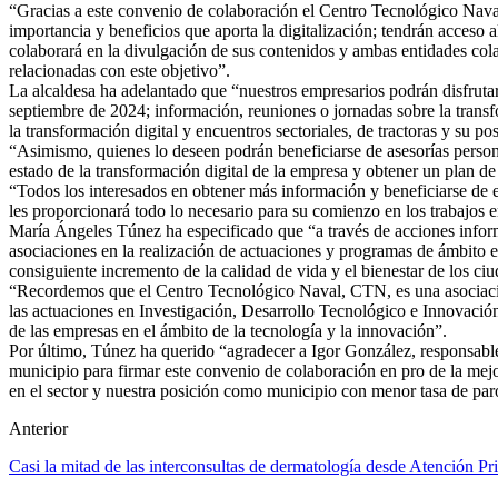
“Gracias a este convenio de colaboración el Centro Tecnológico Nava
importancia y beneficios que aporta la digitalización; tendrán acceso
colaborará en la divulgación de sus contenidos y ambas entidades cola
relacionadas con este objetivo”.
La alcaldesa ha adelantado que “nuestros empresarios podrán disfrutar
septiembre de 2024; información, reuniones o jornadas sobre la trans
la transformación digital y encuentros sectoriales, de tractoras y su po
“Asimismo, quienes lo deseen podrán beneficiarse de asesorías persona
estado de la transformación digital de la empresa y obtener un plan de
“Todos los interesados en obtener más información y beneficiarse de es
les proporcionará todo lo necesario para su comienzo en los trabajos 
María Ángeles Túnez ha especificado que “a través de acciones informa
asociaciones en la realización de actuaciones y programas de ámbito e
consiguiente incremento de la calidad de vida y el bienestar de los c
“Recordemos que el Centro Tecnológico Naval, CTN, es una asociación 
las actuaciones en Investigación, Desarrollo Tecnológico e Innovación 
de las empresas en el ámbito de la tecnología y la innovación”.
Por último, Túnez ha querido “agradecer a Igor González, responsabl
municipio para firmar este convenio de colaboración en pro de la mej
en el sector y nuestra posición como municipio con menor tasa de par
Anterior
Casi la mitad de las interconsultas de dermatología desde Atención Pri