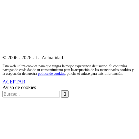
© 2006 - 2026 - La Actualidad.
Esta web utiliza cookies para que tengas la mejor experiencia de usuario. Si continúas
navegando estás dando tu consentimiento para la aceptación de las mencionadas cookies y
la aceptación de nuestra
política de cookies
, pincha el enlace para más información.
ACEPTAR
Aviso de cookies