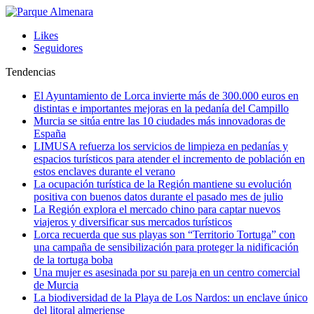
Likes
Seguidores
Tendencias
El Ayuntamiento de Lorca invierte más de 300.000 euros en
distintas e importantes mejoras en la pedanía del Campillo
Murcia se sitúa entre las 10 ciudades más innovadoras de
España
LIMUSA refuerza los servicios de limpieza en pedanías y
espacios turísticos para atender el incremento de población en
estos enclaves durante el verano
La ocupación turística de la Región mantiene su evolución
positiva con buenos datos durante el pasado mes de julio
La Región explora el mercado chino para captar nuevos
viajeros y diversificar sus mercados turísticos
Lorca recuerda que sus playas son “Territorio Tortuga” con
una campaña de sensibilización para proteger la nidificación
de la tortuga boba
Una mujer es asesinada por su pareja en un centro comercial
de Murcia
La biodiversidad de la Playa de Los Nardos: un enclave único
del litoral almeriense