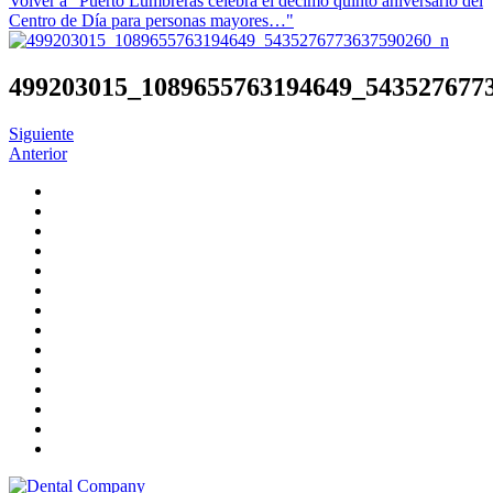
Volver a "Puerto Lumbreras celebra el décimo quinto aniversario del
Centro de Día para personas mayores…"
499203015_1089655763194649_543527677
Siguiente
Anterior