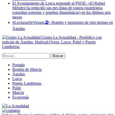
El Ayuntamiento de Lorca responde al PSOE: «El Rafael
Méndez ha reducido sus tres listas de espera (quirúrgica,
consultas externas y pruebas diagnósticas) en los últimos seis
meses
#LecturasDeVerano🏖: Hoteles y pensiones de otro tiempo en
Águilas
Grupo La Actualidad - Periódico con
noticias de Águilas, Huércal-Overa, Lorca, Pulpí y Puerto
Lumbreras
Portada
Región de Murcia
Águilas
Lorca
Puerto Lumbreras
Pulpí
Murcia
Economía