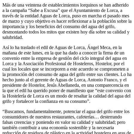
Más de una veintena de establecimientos lorquinos se han adherido
a la campaña “Sabe a Excusa” que el Ayuntamiento de Lorca, a
través de la entidad Aguas de Lorca, puso en marcha el pasado mes
de marzo y cuyo objetivo es hacer reflexionar a la población sobre la
importancia y los beneficios del consumo del agua del grifo,
desmontando todos los mitos que existen hoy día sobre su calidad y
salubridad.
Así lo ha traslado el edil de Aguas de Lorca, Ángel Meca, en la
mañana de este lunes, en la que ha dado a conocer la firma de un
convenio entre la empresa de gestión del ciclo integral del agua en
Lorca y la Asociación Profesional de Hosteleros, Hostelor, por el
cual los locales que se incorporen a este acuerdo se comprometen a
la promoción del consumo de agua del grifo entre sus clientes. Lo ha
hecho junto al el gerente de Aguas de Lorca, Antonio Franco, y el
presidente de Hostelor, Jesús Abellaneda, en una comparecencia en
la que el edil ha querido poner de manifiesto que “este convenio con
la Hostelería de Lorca es un modo de resaltar la calidad del agua del
grifo y fortalecer la confianza en su consumo”.
“Buscamos, fundamentalmente, potenciar el agua del grifo entre los
consumidores de nuestros restaurantes, cafeterías… desterrando
falsas creencias y poniendo en valor su calidad y salubridad; pero
también contribuir a una economía sostenible y la necesaria
reducción de residuos de plástico en la actividad hostelera en aras de