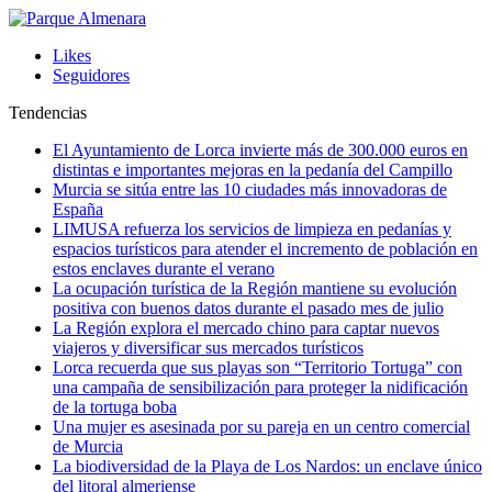
Likes
Seguidores
Tendencias
El Ayuntamiento de Lorca invierte más de 300.000 euros en
distintas e importantes mejoras en la pedanía del Campillo
Murcia se sitúa entre las 10 ciudades más innovadoras de
España
LIMUSA refuerza los servicios de limpieza en pedanías y
espacios turísticos para atender el incremento de población en
estos enclaves durante el verano
La ocupación turística de la Región mantiene su evolución
positiva con buenos datos durante el pasado mes de julio
La Región explora el mercado chino para captar nuevos
viajeros y diversificar sus mercados turísticos
Lorca recuerda que sus playas son “Territorio Tortuga” con
una campaña de sensibilización para proteger la nidificación
de la tortuga boba
Una mujer es asesinada por su pareja en un centro comercial
de Murcia
La biodiversidad de la Playa de Los Nardos: un enclave único
del litoral almeriense