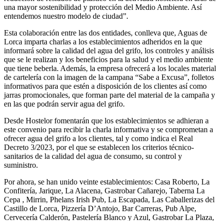
una mayor sostenibilidad y protección del Medio Ambiente. Así
entendemos nuestro modelo de ciudad”.
Esta colaboración entre las dos entidades, conlleva que, Aguas de
Lorca imparta charlas a los establecimientos adheridos en la que
informará sobre la calidad del agua del grifo, los controles y análisis
que se le realizan y los beneficios para la salud y el medio ambiente
que tiene beberla. Además, la empresa ofrecerá a los locales material
de cartelería con la imagen de la campana “Sabe a Excusa”, folletos
informativos para que estén a disposición de los clientes así como
jarras promocionales, que forman parte del material de la campaña y
en las que podrán servir agua del grifo.
Desde Hostelor fomentarán que los establecimientos se adhieran a
este convenio para recibir la charla informativa y se comprometan a
ofrecer agua del grifo a los clientes, tal y como indica el Real
Decreto 3/2023, por el que se establecen los criterios técnico-
sanitarios de la calidad del agua de consumo, su control y
suministro.
Por ahora, se han unido veinte establecimientos: Casa Roberto, La
Confitería, Jarique, La Alacena, Gastrobar Cañarejo, Taberna La
Cepa , Mirrin, Phelans Irish Pub, La Escapada, Las Caballerizas del
Castillo de Lorca, Pizzería D’Antojo, Bar Carreras, Pub Alpe,
Cervecería Calderón, Pastelería Blanco y Azul, Gastrobar La Plaza,