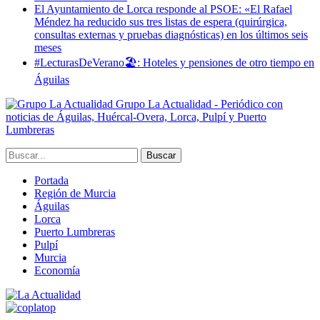
El Ayuntamiento de Lorca responde al PSOE: «El Rafael
Méndez ha reducido sus tres listas de espera (quirúrgica,
consultas externas y pruebas diagnósticas) en los últimos seis
meses
#LecturasDeVerano🏖: Hoteles y pensiones de otro tiempo en
Águilas
Grupo La Actualidad - Periódico con
noticias de Águilas, Huércal-Overa, Lorca, Pulpí y Puerto
Lumbreras
Portada
Región de Murcia
Águilas
Lorca
Puerto Lumbreras
Pulpí
Murcia
Economía