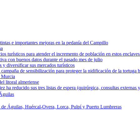
intas e importantes mejoras en la pedanía del Campillo
ña
os turísticos para atender el incremento de población en estos enclaves
tiva con buenos datos durante el pasado mes de julio
y diversificar sus mercados turísticos
campaña de sensibilización para proteger la nidificación de la tortuga 
e Murcia
l litoral almeriense
a reducido sus tres listas de espera (quirúrgica, consultas externas y
Águilas
s de Águilas, Huércal-Overa, Lorca, Pulpí y Puerto Lumbreras