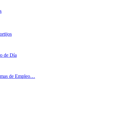
s
rtijos
ro de Día
ogramas de Empleo…