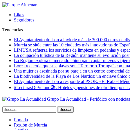
Likes
Seguidores
Tendencias
El Ayuntamiento de Lorca invierte más de 300.000 euros en dist
Murcia se sitúa entre las 10 ciudades más innovadoras de Espa
LIMUSA refuerza los servicios de limpieza en pedanías y espaci
La ocupación turística de la Región mantiene su evolución posi
La Región explora el mercado chino para captar nuevos viajeros 
Lorca recuerda que sus playas son “Territorio Tortuga” con una 
Una mujer es asesinada por su pareja en un centro comercial d
La biodiversidad de la Playa de Los Nardos: un enclave único de
El Ayuntamiento de Lorca responde al PSOE: «El Rafael Méndez h
#LecturasDeVerano🏖: Hoteles y pensiones de otro tiempo en 
Grupo La Actualidad - Periódico con noticia
Portada
Región de Murcia