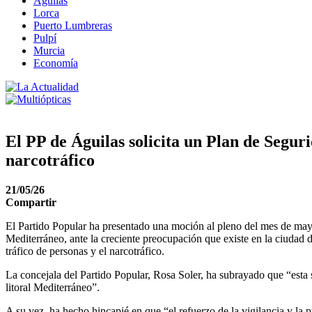
Águilas
Lorca
Puerto Lumbreras
Pulpí
Murcia
Economía
El PP de Águilas solicita un Plan de Segur
narcotráfico
21/05/26
Compartir
El Partido Popular ha presentado una moción al pleno del mes de mayo
Mediterráneo, ante la creciente preocupación que existe en la ciudad 
tráfico de personas y el narcotráfico.
La concejala del Partido Popular, Rosa Soler, ha subrayado que “esta 
litoral Mediterráneo”.
A su vez, ha hecho hincapié en que “el refuerzo de la vigilancia y la 