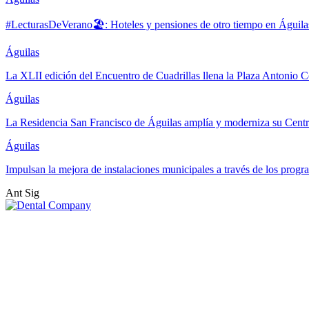
#LecturasDeVerano🏖: Hoteles y pensiones de otro tiempo en Águila
Águilas
La XLII edición del Encuentro de Cuadrillas llena la Plaza Antonio Co
Águilas
La Residencia San Francisco de Águilas amplía y moderniza su Cent
Águilas
Impulsan la mejora de instalaciones municipales a través de los pr
Ant
Sig