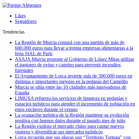
Likes
Seguidores
Tendencias
La Región de Murcia contará con una partida de más de
600.000 euros para llevar a treinta empresas alimentarias a la
feria SIAL de París
ASAJA Murcia propone al Gobierno de López Miras utilizar
el pastoreo de ovino y caprino para prevenir incendios
forestales
El Ayuntamiento de Lorca invierte más de 300.000 euros en
distintas e importantes mejoras en la pedanía del Campillo
Murcia se sitúa entre las 10 ciudades más innovadoras de
España
LIMUSA refuerza los servicios de limpieza en pedanías y
espacios turísticos para atender el incremento de población en
estos enclaves durante el verano
La ocupación turística de la Región mantiene su evolución
positiva con buenos datos durante el pasado mes de julio
La Región explora el mercado chino para captar nuevos
viajeros y diversificar sus mercados turísticos
Lorca recuerda que sus playas son “Territorio Tortuga” con