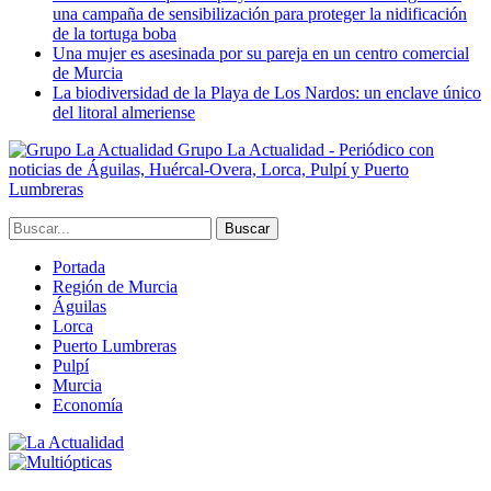
una campaña de sensibilización para proteger la nidificación
de la tortuga boba
Una mujer es asesinada por su pareja en un centro comercial
de Murcia
La biodiversidad de la Playa de Los Nardos: un enclave único
del litoral almeriense
Grupo La Actualidad - Periódico con
noticias de Águilas, Huércal-Overa, Lorca, Pulpí y Puerto
Lumbreras
Portada
Región de Murcia
Águilas
Lorca
Puerto Lumbreras
Pulpí
Murcia
Economía