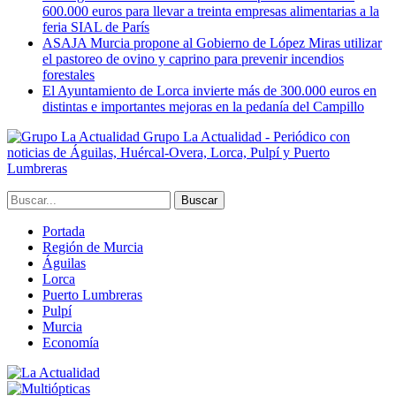
600.000 euros para llevar a treinta empresas alimentarias a la
feria SIAL de París
ASAJA Murcia propone al Gobierno de López Miras utilizar
el pastoreo de ovino y caprino para prevenir incendios
forestales
El Ayuntamiento de Lorca invierte más de 300.000 euros en
distintas e importantes mejoras en la pedanía del Campillo
Grupo La Actualidad - Periódico con
noticias de Águilas, Huércal-Overa, Lorca, Pulpí y Puerto
Lumbreras
Portada
Región de Murcia
Águilas
Lorca
Puerto Lumbreras
Pulpí
Murcia
Economía