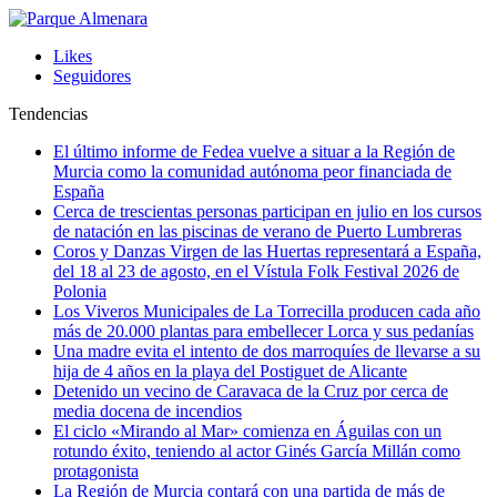
Likes
Seguidores
Tendencias
El último informe de Fedea vuelve a situar a la Región de
Murcia como la comunidad autónoma peor financiada de
España
Cerca de trescientas personas participan en julio en los cursos
de natación en las piscinas de verano de Puerto Lumbreras
Coros y Danzas Virgen de las Huertas representará a España,
del 18 al 23 de agosto, en el Vístula Folk Festival 2026 de
Polonia
Los Viveros Municipales de La Torrecilla producen cada año
más de 20.000 plantas para embellecer Lorca y sus pedanías
Una madre evita el intento de dos marroquíes de llevarse a su
hija de 4 años en la playa del Postiguet de Alicante
Detenido un vecino de Caravaca de la Cruz por cerca de
media docena de incendios
El ciclo «Mirando al Mar» comienza en Águilas con un
rotundo éxito, teniendo al actor Ginés García Millán como
protagonista
La Región de Murcia contará con una partida de más de