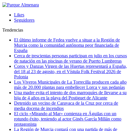
Likes
Seguidores
Tendencias
El último informe de Fedea vuelve a situar a la Región de
Murcia como la comunidad autónoma peor financiada de
España
Cerca de trescientas personas participan en julio en los cursos
de natación en las piscinas de verano de Puerto Lumbreras
Coros y Danzas Virgen de las Huertas representará a España,
del 18 al 23 de agosto, en el Vístula Folk Festival 2026 de
Polonia
Los Viveros Municipales de La Torrecilla producen cada año
más de 20.000 plantas para embellecer Lorca y sus pedanías
Una madre evita el intento de dos marroquíes de llevarse a su
hija de 4 años en la playa del Postiguet de Alicante
Detenido un vecino de Caravaca de la Cruz por cerca de
media docena de incendios
El ciclo «Mirando al Mar» comienza en Águilas con un
rotundo éxito, teniendo al actor Ginés García Millán como
protagonista
La Región de Murcia contará con una partida de más de