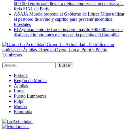
600.000 euros para llevar a treinta empresas alimentarias a la
feria SIAL de París
ASAJA Murcia propone al Gobierno de López Miras utilizar
el pastoreo de ovino y caprino para prevenir incendios
forestales
El Ayuntamiento de Lorca invierte más de 300.000 euros en
distintas e importantes mejoras en la pedanía del Campillo
Grupo La Actualidad - Periódico con
noticias de Águilas, Huércal-Overa, Lorca, Pulpí y Puerto
Lumbreras
Portada
Región de Murcia
Águilas
Lorca
Puerto Lumbreras
Pulpí
Murcia
Economía