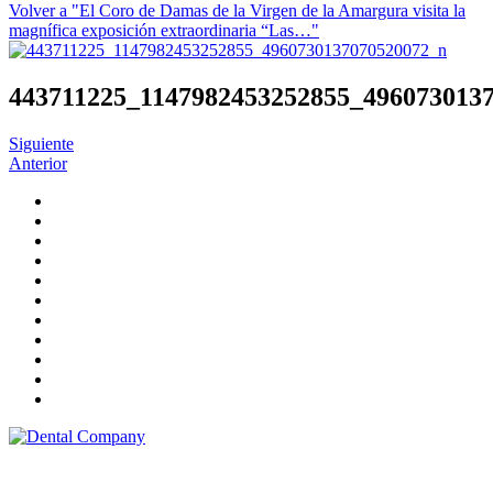
Volver a "El Coro de Damas de la Virgen de la Amargura visita la
magnífica exposición extraordinaria “Las…"
443711225_1147982453252855_496073013
Siguiente
Anterior