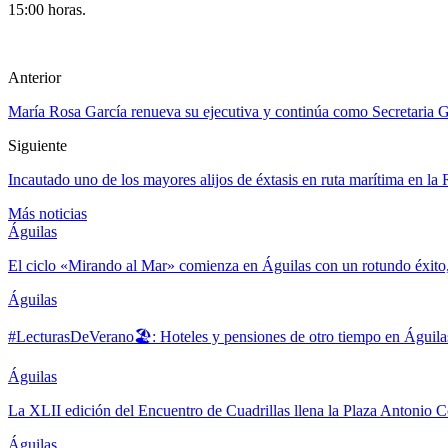
15:00 horas.
Anterior
María Rosa García renueva su ejecutiva y continúa como Secretaria 
Siguiente
Incautado uno de los mayores alijos de éxtasis en ruta marítima en la
Más noticias
Águilas
El ciclo «Mirando al Mar» comienza en Águilas con un rotundo éxito
Águilas
#LecturasDeVerano🏖: Hoteles y pensiones de otro tiempo en Águila
Águilas
La XLII edición del Encuentro de Cuadrillas llena la Plaza Antonio Co
Águilas