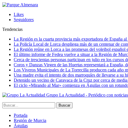
Likes
Seguidores
Tendencias
La Región es la cuarta provincia más exportadora de España al 
La Policía Local de Lorca despliega más de un centenar de contr
La Región reúne en Lorca a las promesas del voleibol españo
El último informe de Fedea vuelve a situar a la Región de Mu
Cerca de trescientas personas participan en julio en los cursos
Coros y Danzas Virgen de las Huertas representará a España, de
Los Viveros Municipales de La Torrecilla producen cada año m
Una madre evita el intento de dos marroquíes de llevarse a su hi
Detenido un vecino de Caravaca de la Cruz por cerca de media
El ciclo «Mirando al Mar» comienza en Águilas con un rotundo 
Grupo La Actualidad - Periódico con noticia
Portada
Región de Murcia
Águilas