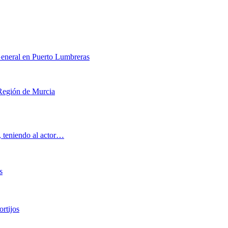
General en Puerto Lumbreras
 Región de Murcia
, teniendo al actor…
s
rtijos