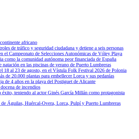
continente africano
oles de tráfico y seguridad ciudadana y detiene a seis personas
l en el Campeonato de Selecciones Autonómicas de Vóley Playa
rcia como la comunidad autónoma peor financiada de España
 de natación en las piscinas de verano de Puerto Lumbreras
l 18 al 23 de agosto, en el Vístula Folk Festival 2026 de Polonia
ás de 20.000 plantas para embellecer Lorca y sus pedanías
ja de 4 años en la playa del Postiguet de Alicante
 docena de incendios
éxito, teniendo al actor Ginés García Millán como protagonista
s de Águilas, Huércal-Overa, Lorca, Pulpí y Puerto Lumbreras