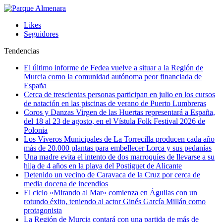
Likes
Seguidores
Tendencias
El último informe de Fedea vuelve a situar a la Región de
Murcia como la comunidad autónoma peor financiada de
España
Cerca de trescientas personas participan en julio en los cursos
de natación en las piscinas de verano de Puerto Lumbreras
Coros y Danzas Virgen de las Huertas representará a España,
del 18 al 23 de agosto, en el Vístula Folk Festival 2026 de
Polonia
Los Viveros Municipales de La Torrecilla producen cada año
más de 20.000 plantas para embellecer Lorca y sus pedanías
Una madre evita el intento de dos marroquíes de llevarse a su
hija de 4 años en la playa del Postiguet de Alicante
Detenido un vecino de Caravaca de la Cruz por cerca de
media docena de incendios
El ciclo «Mirando al Mar» comienza en Águilas con un
rotundo éxito, teniendo al actor Ginés García Millán como
protagonista
La Región de Murcia contará con una partida de más de