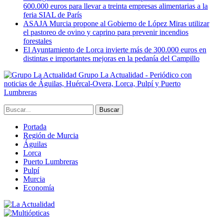
600.000 euros para llevar a treinta empresas alimentarias a la
feria SIAL de París
ASAJA Murcia propone al Gobierno de López Miras utilizar
el pastoreo de ovino y caprino para prevenir incendios
forestales
El Ayuntamiento de Lorca invierte más de 300.000 euros en
distintas e importantes mejoras en la pedanía del Campillo
Grupo La Actualidad - Periódico con
noticias de Águilas, Huércal-Overa, Lorca, Pulpí y Puerto
Lumbreras
Portada
Región de Murcia
Águilas
Lorca
Puerto Lumbreras
Pulpí
Murcia
Economía