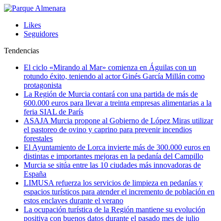
Likes
Seguidores
Tendencias
El ciclo «Mirando al Mar» comienza en Águilas con un
rotundo éxito, teniendo al actor Ginés García Millán como
protagonista
La Región de Murcia contará con una partida de más de
600.000 euros para llevar a treinta empresas alimentarias a la
feria SIAL de París
ASAJA Murcia propone al Gobierno de López Miras utilizar
el pastoreo de ovino y caprino para prevenir incendios
forestales
El Ayuntamiento de Lorca invierte más de 300.000 euros en
distintas e importantes mejoras en la pedanía del Campillo
Murcia se sitúa entre las 10 ciudades más innovadoras de
España
LIMUSA refuerza los servicios de limpieza en pedanías y
espacios turísticos para atender el incremento de población en
estos enclaves durante el verano
La ocupación turística de la Región mantiene su evolución
positiva con buenos datos durante el pasado mes de julio