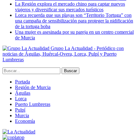
La Región explora el mercado chino para captar nuevos
viajeros y diversificar sus mercados turísticos
Lorca recuerda que sus playas son “Territorio Tortuga” con
una campaña de sensibilización para proteger la nidificación
de la tortuga boba
Una mujer es asesinada por su pareja en un centro comercial
de Murcia
Grupo La Actualidad - Periódico con
noticias de Águilas, Huércal-Overa, Lorca, Pulpí y Puerto
Lumbreras
Portada
Región de Murcia
Águilas
Lorca
Puerto Lumbreras
Pulpí
Murcia
Economía