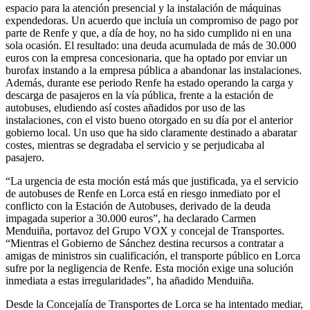
espacio para la atención presencial y la instalación de máquinas
expendedoras. Un acuerdo que incluía un compromiso de pago por
parte de Renfe y que, a día de hoy, no ha sido cumplido ni en una
sola ocasión. El resultado: una deuda acumulada de más de 30.000
euros con la empresa concesionaria, que ha optado por enviar un
burofax instando a la empresa pública a abandonar las instalaciones.
Además, durante ese periodo Renfe ha estado operando la carga y
descarga de pasajeros en la vía pública, frente a la estación de
autobuses, eludiendo así costes añadidos por uso de las
instalaciones, con el visto bueno otorgado en su día por el anterior
gobierno local. Un uso que ha sido claramente destinado a abaratar
costes, mientras se degradaba el servicio y se perjudicaba al
pasajero.
“La urgencia de esta moción está más que justificada, ya el servicio
de autobuses de Renfe en Lorca está en riesgo inmediato por el
conflicto con la Estación de Autobuses, derivado de la deuda
impagada superior a 30.000 euros”, ha declarado Carmen
Menduiña, portavoz del Grupo VOX y concejal de Transportes.
“Mientras el Gobierno de Sánchez destina recursos a contratar a
amigas de ministros sin cualificación, el transporte público en Lorca
sufre por la negligencia de Renfe. Esta moción exige una solución
inmediata a estas irregularidades”, ha añadido Menduiña.
Desde la Concejalía de Transportes de Lorca se ha intentado mediar,