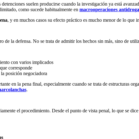
as detenciones suelen producirse cuando la investigación ya está avanza
o limitado, como sucede habitualmente en
macrooperaciones antidrog
pena
, y en muchos casos su efecto práctico es mucho menor de lo que in
 de la defensa. No se trata de admitir los hechos sin más, sino de utili
ento con varios implicados
 que corresponde
 la posición negociadora
tante en la pena final, especialmente cuando se trata de estructuras org
 narcolanchas
.
viamente el procedimiento. Desde el punto de vista penal, lo que se dice
os