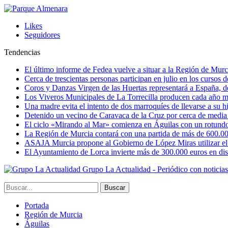
Likes
Seguidores
Tendencias
El último informe de Fedea vuelve a situar a la Región de Mu
Cerca de trescientas personas participan en julio en los cursos
Coros y Danzas Virgen de las Huertas representará a España, de
Los Viveros Municipales de La Torrecilla producen cada año m
Una madre evita el intento de dos marroquíes de llevarse a su hi
Detenido un vecino de Caravaca de la Cruz por cerca de media
El ciclo «Mirando al Mar» comienza en Águilas con un rotundo 
La Región de Murcia contará con una partida de más de 600.000 e
ASAJA Murcia propone al Gobierno de López Miras utilizar el p
El Ayuntamiento de Lorca invierte más de 300.000 euros en dist
Grupo La Actualidad - Periódico con noticia
Portada
Región de Murcia
Águilas