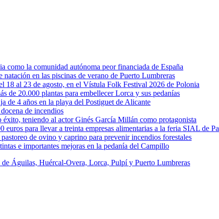
rcia como la comunidad autónoma peor financiada de España
 de natación en las piscinas de verano de Puerto Lumbreras
l 18 al 23 de agosto, en el Vístula Folk Festival 2026 de Polonia
ás de 20.000 plantas para embellecer Lorca y sus pedanías
ja de 4 años en la playa del Postiguet de Alicante
 docena de incendios
éxito, teniendo al actor Ginés García Millán como protagonista
uros para llevar a treinta empresas alimentarias a la feria SIAL de Pa
astoreo de ovino y caprino para prevenir incendios forestales
intas e importantes mejoras en la pedanía del Campillo
s de Águilas, Huércal-Overa, Lorca, Pulpí y Puerto Lumbreras