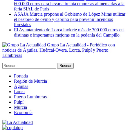
600.000 euros para llevar a treinta empresas alimentarias a la
feria SIAL de París
ASAJA Murcia propone al Gobierno de López Miras utilizar
el pastoreo de ovino y caprino para prevenir incendios
forestales
El Ayuntamiento de Lorca invierte más de 300.000 euros en
distintas e importantes mejoras en la pedanía del Campillo
Grupo La Actualidad - Periódico con
noticias de Águilas, Huércal-Overa, Lorca, Pulpí y Puerto
Lumbreras
Portada
Región de Murcia
Águilas
Lorca
Puerto Lumbreras
Pulpí
Murcia
Economía