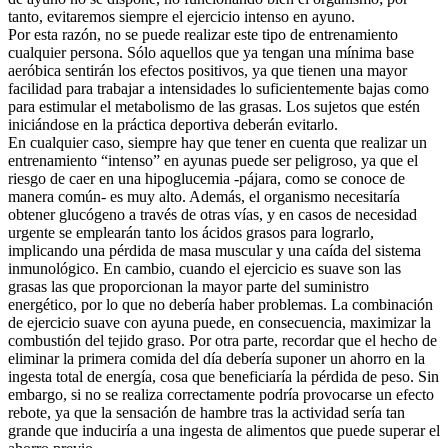
tanto, evitaremos siempre el ejercicio intenso en ayuno.
Por esta razón, no se puede realizar este tipo de entrenamiento
cualquier persona. Sólo aquellos que ya tengan una mínima base
aeróbica sentirán los efectos positivos, ya que tienen una mayor
facilidad para trabajar a intensidades lo suficientemente bajas como
para estimular el metabolismo de las grasas. Los sujetos que estén
iniciándose en la práctica deportiva deberán evitarlo.
En cualquier caso, siempre hay que tener en cuenta que realizar un
entrenamiento “intenso” en ayunas puede ser peligroso, ya que el
riesgo de caer en una hipoglucemia -pájara, como se conoce de
manera común- es muy alto. Además, el organismo necesitaría
obtener glucógeno a través de otras vías, y en casos de necesidad
urgente se emplearán tanto los ácidos grasos para lograrlo,
implicando una pérdida de masa muscular y una caída del sistema
inmunológico. En cambio, cuando el ejercicio es suave son las
grasas las que proporcionan la mayor parte del suministro
energético, por lo que no debería haber problemas. La combinación
de ejercicio suave con ayuna puede, en consecuencia, maximizar la
combustión del tejido graso. Por otra parte, recordar que el hecho de
eliminar la primera comida del día debería suponer un ahorro en la
ingesta total de energía, cosa que beneficiaría la pérdida de peso. Sin
embargo, si no se realiza correctamente podría provocarse un efecto
rebote, ya que la sensación de hambre tras la actividad sería tan
grande que induciría a una ingesta de alimentos que puede superar el