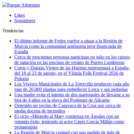
Likes
Seguidores
Tendencias
El último informe de Fedea vuelve a situar a la Región de
Murcia como la comunidad autónoma peor financiada de
España
Cerca de trescientas personas participan en julio en los cursos
de natación en las piscinas de verano de Puerto Lumbreras
Coros y Danzas Virgen de las Huertas representará a España,
del 18 al 23 de agosto, en el Vístula Folk Festival 2026 de
Polonia
Los Viveros Municipales de La Torrecilla producen cada año
más de 20.000 plantas para embellecer Lorca y sus pedanías
Una madre evita el intento de dos marroquíes de llevarse a su
hija de 4 años en la playa del Postiguet de Alicante
Detenido un vecino de Caravaca de la Cruz por cerca de
media docena de incendios
El ciclo «Mirando al Mar» comienza en Águilas con un
rotundo éxito, teniendo al actor Ginés García Millán como
protagonista
La Región de Murcia contará con una partida de más de