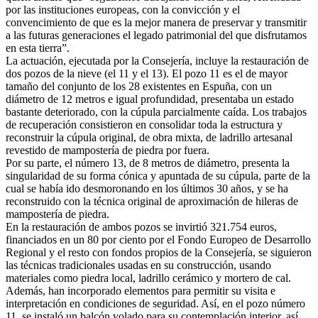
por las instituciones europeas, con la convicción y el
convencimiento de que es la mejor manera de preservar y transmitir
a las futuras generaciones el legado patrimonial del que disfrutamos
en esta tierra”.
La actuación, ejecutada por la Consejería, incluye la restauración de
dos pozos de la nieve (el 11 y el 13). El pozo 11 es el de mayor
tamaño del conjunto de los 28 existentes en Espuña, con un
diámetro de 12 metros e igual profundidad, presentaba un estado
bastante deteriorado, con la cúpula parcialmente caída. Los trabajos
de recuperación consistieron en consolidar toda la estructura y
reconstruir la cúpula original, de obra mixta, de ladrillo artesanal
revestido de mampostería de piedra por fuera.
Por su parte, el número 13, de 8 metros de diámetro, presenta la
singularidad de su forma cónica y apuntada de su cúpula, parte de la
cual se había ido desmoronando en los últimos 30 años, y se ha
reconstruido con la técnica original de aproximación de hileras de
mampostería de piedra.
En la restauración de ambos pozos se invirtió 321.754 euros,
financiados en un 80 por ciento por el Fondo Europeo de Desarrollo
Regional y el resto con fondos propios de la Consejería, se siguieron
las técnicas tradicionales usadas en su construcción, usando
materiales como piedra local, ladrillo cerámico y mortero de cal.
Además, han incorporado elementos para permitir su visita e
interpretación en condiciones de seguridad. Así, en el pozo número
11, se instaló un balcón volado para su contemplación interior, así