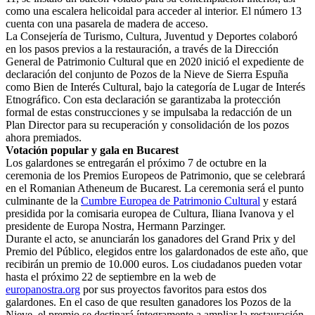
como una escalera helicoidal para acceder al interior. El número 13
cuenta con una pasarela de madera de acceso.
La Consejería de Turismo, Cultura, Juventud y Deportes colaboró
en los pasos previos a la restauración, a través de la Dirección
General de Patrimonio Cultural que en 2020 inició el expediente de
declaración del conjunto de Pozos de la Nieve de Sierra Espuña
como Bien de Interés Cultural, bajo la categoría de Lugar de Interés
Etnográfico. Con esta declaración se garantizaba la protección
formal de estas construcciones y se impulsaba la redacción de un
Plan Director para su recuperación y consolidación de los pozos
ahora premiados.
Votación popular y gala en Bucarest
Los galardones se entregarán el próximo 7 de octubre en la
ceremonia de los Premios Europeos de Patrimonio, que se celebrará
en el Romanian Atheneum de Bucarest. La ceremonia será el punto
culminante de la
Cumbre Europea de Patrimonio Cultural
y estará
presidida por la comisaria europea de Cultura, Iliana Ivanova y el
presidente de Europa Nostra, Hermann Parzinger.
Durante el acto, se anunciarán los ganadores del Grand Prix y del
Premio del Público, elegidos entre los galardonados de este año, que
recibirán un premio de 10.000 euros. Los ciudadanos pueden votar
hasta el próximo 22 de septiembre en la web de
europanostra.org
por sus proyectos favoritos para estos dos
galardones. En el caso de que resulten ganadores los Pozos de la
Nieve, el premio se destinará íntegramente a ampliar la restauración.