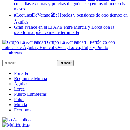
consultas externas y pruebas diagnósticas) en los últimos seis
meses
#LecturasDeVerano🏖: Hoteles y pensiones de otro tiempo en
Águilas
Gran avance en el El AVE entre Murcia y Lorca con la
plataforma prácticamente terminada
Grupo La Actualidad - Periódico con
noticias de Águilas, Huércal-Overa, Lorca, Pulpí y Puerto
Lumbreras
Portada
Región de Murcia
Águilas
Lorca
Puerto Lumbreras
Pulpí
Murcia
Economía