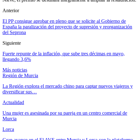
Anterior
El PP consigue aprobar en pleno que se solicite al Gobierno de
España la paralización del proyecto de supresión y reorganización
del Seprona
Siguiente
Fuerte repunte de la inflación, que sube tres décimas en mayo,
llegando 3,6%
Más noticias
Región de Murcia
La Región explora el mercado chino para captar nuevos viajeros y
diversificar sus…
Actualidad
Una mujer es asesinada por su pareja en un centro comercial de
Murcia
Lorca
Gran avance en el El AVE entre Murcia y Lorca con la plataforma