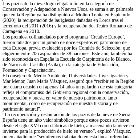
Los pozos de la nieve logra el galardón en la categoría de
Conservación y Adaptación a Nuevos Usos, se suma a un palmarés
que en la Región ya ha distinguido al Molino Tonita en Espinardo
(2020), la recuperación de las iglesias dañadas en Lorca tras el
terremoto del 2011 (2016) y la recuperación del Teatro Romano de
Cartagena en 2010.
Los premios, cofinanciados por el programa ‘Creative Europe’,
fueron fallados por un jurado de doce expertos en patrimonio de
toda Europa, previa evaluación por los Comités de Selección, que
eligieron entre 206 aspirantes de 38 naciones. Este año, también ha
sido reconocida en España la Escuela de Carpintería de lo Blanco,
de Narros del Castillo (Ávila), en la categoría de Educación,
Formación y Capacitación.
El consejero de Medio Ambiente, Universidades, Investigación y
Mar Menor, Juan María Vázquez, aseguró que “recibir en la Región
por cuarta ocasión en apenas 14 años un galardón de esta categoría
refleja el compromiso del Gobierno regional con la conservación,
recuperación y puesta en valor de nuestro patrimonio, tanto
monumental, como de recuperación de nuestra historia y de
patrimonio natural”.
“La recuperación y restauración de los pozos de la nieve de Sierra
Espuña tiene un alto valor simbólico porque estos pozos sirvieron
desde el siglo XVI como fábricas de hielo, almacenando la nieve en
invierno para la producción de hielo en verano”, explicó Vázquez,
quien añadió que “seguiremos trabajando en esta línea, refrendada