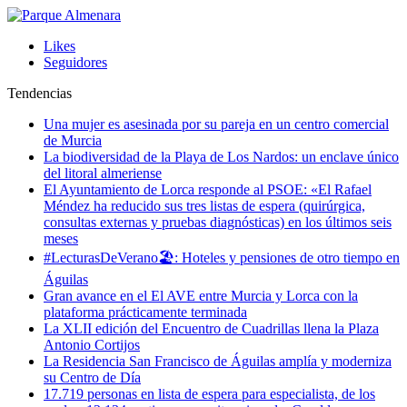
Likes
Seguidores
Tendencias
Una mujer es asesinada por su pareja en un centro comercial
de Murcia
La biodiversidad de la Playa de Los Nardos: un enclave único
del litoral almeriense
El Ayuntamiento de Lorca responde al PSOE: «El Rafael
Méndez ha reducido sus tres listas de espera (quirúrgica,
consultas externas y pruebas diagnósticas) en los últimos seis
meses
#LecturasDeVerano🏖: Hoteles y pensiones de otro tiempo en
Águilas
Gran avance en el El AVE entre Murcia y Lorca con la
plataforma prácticamente terminada
La XLII edición del Encuentro de Cuadrillas llena la Plaza
Antonio Cortijos
La Residencia San Francisco de Águilas amplía y moderniza
su Centro de Día
17.719 personas en lista de espera para especialista, de los