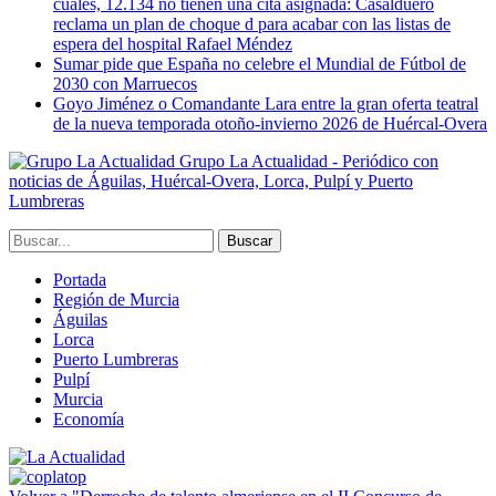
cuales, 12.134 no tienen una cita asignada: Casalduero
reclama un plan de choque d para acabar con las listas de
espera del hospital Rafael Méndez
Sumar pide que España no celebre el Mundial de Fútbol de
2030 con Marruecos
Goyo Jiménez o Comandante Lara entre la gran oferta teatral
de la nueva temporada otoño-invierno 2026 de Huércal-Overa
Grupo La Actualidad - Periódico con
noticias de Águilas, Huércal-Overa, Lorca, Pulpí y Puerto
Lumbreras
Portada
Región de Murcia
Águilas
Lorca
Puerto Lumbreras
Pulpí
Murcia
Economía