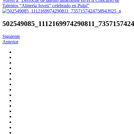
Volver a "Derroche de talento almeriense en el II Concurso de
Talentos “Almería Joven” celebrado en Pulpí"
502549085_1112169974290811_735715742
Siguiente
Anterior