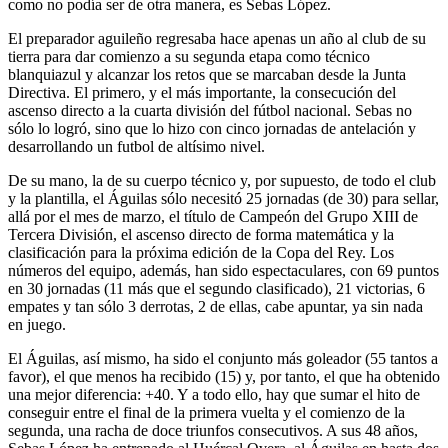
como no podía ser de otra manera, es Sebas López.
El preparador aguileño regresaba hace apenas un año al club de su
tierra para dar comienzo a su segunda etapa como técnico
blanquiazul y alcanzar los retos que se marcaban desde la Junta
Directiva. El primero, y el más importante, la consecución del
ascenso directo a la cuarta división del fútbol nacional. Sebas no
sólo lo logró, sino que lo hizo con cinco jornadas de antelación y
desarrollando un futbol de altísimo nivel.
De su mano, la de su cuerpo técnico y, por supuesto, de todo el club
y la plantilla, el Águilas sólo necesitó 25 jornadas (de 30) para sellar,
allá por el mes de marzo, el título de Campeón del Grupo XIII de
Tercera División, el ascenso directo de forma matemática y la
clasificación para la próxima edición de la Copa del Rey. Los
números del equipo, además, han sido espectaculares, con 69 puntos
en 30 jornadas (11 más que el segundo clasificado), 21 victorias, 6
empates y tan sólo 3 derrotas, 2 de ellas, cabe apuntar, ya sin nada
en juego.
El Águilas, así mismo, ha sido el conjunto más goleador (55 tantos a
favor), el que menos ha recibido (15) y, por tanto, el que ha obtenido
una mejor diferencia: +40. Y a todo ello, hay que sumar el hito de
conseguir entre el final de la primera vuelta y el comienzo de la
segunda, una racha de doce triunfos consecutivos. A sus 48 años,