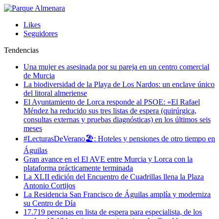
Likes
Seguidores
Tendencias
Una mujer es asesinada por su pareja en un centro comercial
de Murcia
La biodiversidad de la Playa de Los Nardos: un enclave único
del litoral almeriense
El Ayuntamiento de Lorca responde al PSOE: «El Rafael
Méndez ha reducido sus tres listas de espera (quirúrgica,
consultas externas y pruebas diagnósticas) en los últimos seis
meses
#LecturasDeVerano🏖: Hoteles y pensiones de otro tiempo en
Águilas
Gran avance en el El AVE entre Murcia y Lorca con la
plataforma prácticamente terminada
La XLII edición del Encuentro de Cuadrillas llena la Plaza
Antonio Cortijos
La Residencia San Francisco de Águilas amplía y moderniza
su Centro de Día
17.719 personas en lista de espera para especialista, de los