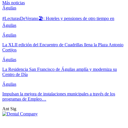
Más noticias
Águilas
#LecturasDeVerano🏖: Hoteles y pensiones de otro tiempo en
Águilas
Águilas
La XLII edición del Encuentro de Cuadrillas llena la Plaza Antonio
Cortijos
Águilas
La Residencia San Francisco de Águilas amplía y moderniza su
Centro de Día
Águilas
Impulsan la mejora de instalaciones municipales a través de los
programas de Empleo…
Ant
Sig