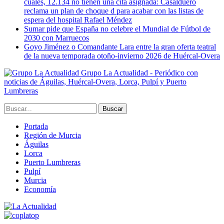
cuales, 12.134 no tienen una cita asignada: Casalduero
reclama un plan de choque d para acabar con las listas de
espera del hospital Rafael Méndez
Sumar pide que España no celebre el Mundial de Fútbol de
2030 con Marruecos
Goyo Jiménez o Comandante Lara entre la gran oferta teatral
de la nueva temporada otoño-invierno 2026 de Huércal-Overa
Grupo La Actualidad - Periódico con
noticias de Águilas, Huércal-Overa, Lorca, Pulpí y Puerto
Lumbreras
Portada
Región de Murcia
Águilas
Lorca
Puerto Lumbreras
Pulpí
Murcia
Economía