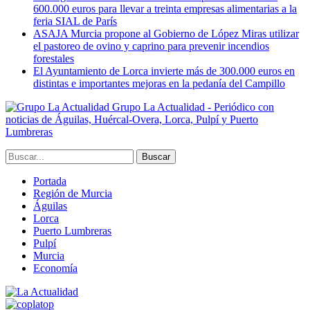
600.000 euros para llevar a treinta empresas alimentarias a la
feria SIAL de París
ASAJA Murcia propone al Gobierno de López Miras utilizar
el pastoreo de ovino y caprino para prevenir incendios
forestales
El Ayuntamiento de Lorca invierte más de 300.000 euros en
distintas e importantes mejoras en la pedanía del Campillo
Grupo La Actualidad - Periódico con
noticias de Águilas, Huércal-Overa, Lorca, Pulpí y Puerto
Lumbreras
Portada
Región de Murcia
Águilas
Lorca
Puerto Lumbreras
Pulpí
Murcia
Economía