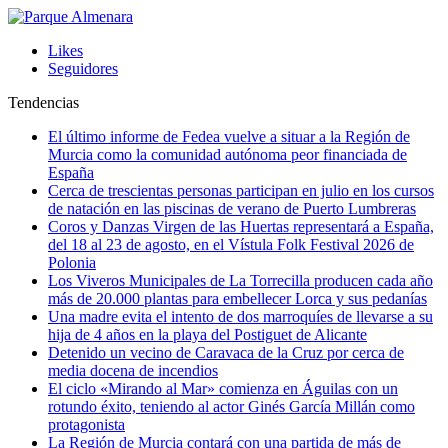
Likes
Seguidores
Tendencias
El último informe de Fedea vuelve a situar a la Región de
Murcia como la comunidad autónoma peor financiada de
España
Cerca de trescientas personas participan en julio en los cursos
de natación en las piscinas de verano de Puerto Lumbreras
Coros y Danzas Virgen de las Huertas representará a España,
del 18 al 23 de agosto, en el Vístula Folk Festival 2026 de
Polonia
Los Viveros Municipales de La Torrecilla producen cada año
más de 20.000 plantas para embellecer Lorca y sus pedanías
Una madre evita el intento de dos marroquíes de llevarse a su
hija de 4 años en la playa del Postiguet de Alicante
Detenido un vecino de Caravaca de la Cruz por cerca de
media docena de incendios
El ciclo «Mirando al Mar» comienza en Águilas con un
rotundo éxito, teniendo al actor Ginés García Millán como
protagonista
La Región de Murcia contará con una partida de más de