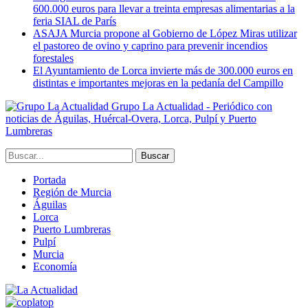
600.000 euros para llevar a treinta empresas alimentarias a la
feria SIAL de París
ASAJA Murcia propone al Gobierno de López Miras utilizar
el pastoreo de ovino y caprino para prevenir incendios
forestales
El Ayuntamiento de Lorca invierte más de 300.000 euros en
distintas e importantes mejoras en la pedanía del Campillo
Grupo La Actualidad - Periódico con
noticias de Águilas, Huércal-Overa, Lorca, Pulpí y Puerto
Lumbreras
Portada
Región de Murcia
Águilas
Lorca
Puerto Lumbreras
Pulpí
Murcia
Economía