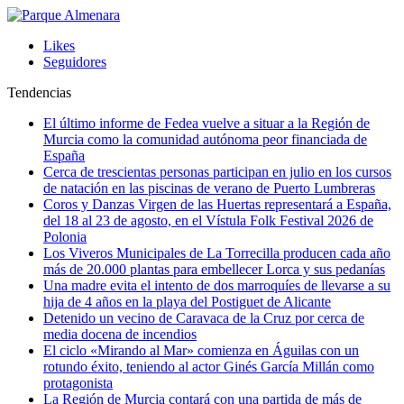
Likes
Seguidores
Tendencias
El último informe de Fedea vuelve a situar a la Región de
Murcia como la comunidad autónoma peor financiada de
España
Cerca de trescientas personas participan en julio en los cursos
de natación en las piscinas de verano de Puerto Lumbreras
Coros y Danzas Virgen de las Huertas representará a España,
del 18 al 23 de agosto, en el Vístula Folk Festival 2026 de
Polonia
Los Viveros Municipales de La Torrecilla producen cada año
más de 20.000 plantas para embellecer Lorca y sus pedanías
Una madre evita el intento de dos marroquíes de llevarse a su
hija de 4 años en la playa del Postiguet de Alicante
Detenido un vecino de Caravaca de la Cruz por cerca de
media docena de incendios
El ciclo «Mirando al Mar» comienza en Águilas con un
rotundo éxito, teniendo al actor Ginés García Millán como
protagonista
La Región de Murcia contará con una partida de más de