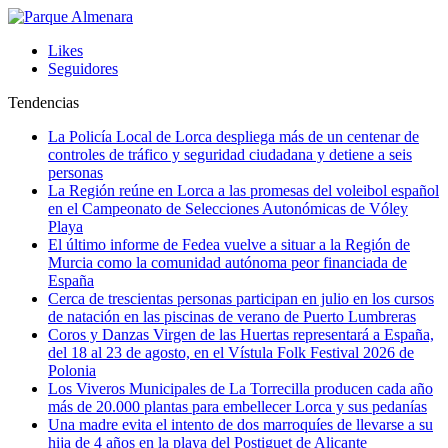
Likes
Seguidores
Tendencias
La Policía Local de Lorca despliega más de un centenar de
controles de tráfico y seguridad ciudadana y detiene a seis
personas
La Región reúne en Lorca a las promesas del voleibol español
en el Campeonato de Selecciones Autonómicas de Vóley
Playa
El último informe de Fedea vuelve a situar a la Región de
Murcia como la comunidad autónoma peor financiada de
España
Cerca de trescientas personas participan en julio en los cursos
de natación en las piscinas de verano de Puerto Lumbreras
Coros y Danzas Virgen de las Huertas representará a España,
del 18 al 23 de agosto, en el Vístula Folk Festival 2026 de
Polonia
Los Viveros Municipales de La Torrecilla producen cada año
más de 20.000 plantas para embellecer Lorca y sus pedanías
Una madre evita el intento de dos marroquíes de llevarse a su
hija de 4 años en la playa del Postiguet de Alicante