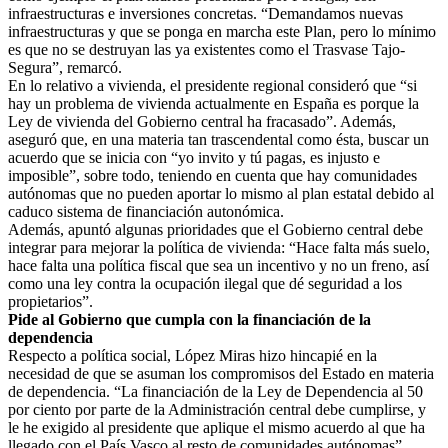
infraestructuras e inversiones concretas. “Demandamos nuevas
infraestructuras y que se ponga en marcha este Plan, pero lo mínimo
es que no se destruyan las ya existentes como el Trasvase Tajo-
Segura”, remarcó.
En lo relativo a vivienda, el presidente regional consideró que “si
hay un problema de vivienda actualmente en España es porque la
Ley de vivienda del Gobierno central ha fracasado”. Además,
aseguró que, en una materia tan trascendental como ésta, buscar un
acuerdo que se inicia con “yo invito y tú pagas, es injusto e
imposible”, sobre todo, teniendo en cuenta que hay comunidades
autónomas que no pueden aportar lo mismo al plan estatal debido al
caduco sistema de financiación autonómica.
Además, apuntó algunas prioridades que el Gobierno central debe
integrar para mejorar la política de vivienda: “Hace falta más suelo,
hace falta una política fiscal que sea un incentivo y no un freno, así
como una ley contra la ocupación ilegal que dé seguridad a los
propietarios”.
Pide al Gobierno que cumpla con la financiación de la
dependencia
Respecto a política social, López Miras hizo hincapié en la
necesidad de que se asuman los compromisos del Estado en materia
de dependencia. “La financiación de la Ley de Dependencia al 50
por ciento por parte de la Administración central debe cumplirse, y
le he exigido al presidente que aplique el mismo acuerdo al que ha
llegado con el País Vasco al resto de comunidades autónomas”.