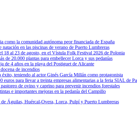
rcia como la comunidad autónoma peor financiada de España
 de natación en las piscinas de verano de Puerto Lumbreras
l 18 al 23 de agosto, en el Vístula Folk Festival 2026 de Polonia
ás de 20.000 plantas para embellecer Lorca y sus pedanías
ja de 4 años en la playa del Postiguet de Alicante
 docena de incendios
éxito, teniendo al actor Ginés García Millán como protagonista
uros para llevar a treinta empresas alimentarias a la feria SIAL de Pa
astoreo de ovino y caprino para prevenir incendios forestales
intas e importantes mejoras en la pedanía del Campillo
s de Águilas, Huércal-Overa, Lorca, Pulpí y Puerto Lumbreras