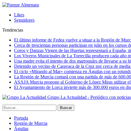
Likes
Seguidores
Tendencias
El último informe de Fedea vuelve a situar a la Región de Mu
Cerca de trescientas personas participan en julio en los cursos
Coros y Danzas Virgen de las Huertas representará a España, de
Los Viveros Municipales de La Torrecilla producen cada año m
Una madre evita el intento de dos marroquíes de llevarse a su hi
Detenido un vecino de Caravaca de la Cruz por cerca de media
El ciclo «Mirando al Mar» comienza en Águilas con un rotundo 
La Región de Murcia contará con una partida de más de 600.000 e
ASAJA Murcia propone al Gobierno de López Miras utilizar el p
El Ayuntamiento de Lorca invierte más de 300.000 euros en dist
Grupo La Actualidad - Periódico con noticia
Portada
Región de Murcia
Águilas