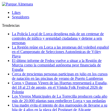
Likes
Seguidores
Tendencias
La Policía Local de Lorca despliega más de un centenar de
controles de tráfico y seguridad ciudadana y detiene a seis
personas
La Región reúne en Lorca a las promesas del voleibol español
en el Campeonato de Selecciones Autonómicas de Vóley
Playa
El último informe de Fedea vuelve a situar a la Región de
Murcia como la comunidad autónoma peor financiada de
España
Cerca de trescientas personas participan en julio en los cursos
de natación en las piscinas de verano de Puerto Lumbreras
Coros y Danzas Virgen de las Huertas representará a España,
del 18 al 23 de agosto, en el Vístula Folk Festival 2026 de
Polonia
Los Viveros Municipales de La Torrecilla producen cada año
más de 20.000 plantas para embellecer Lorca y sus pedanías
Una madre evita el intento de dos marroquíes de llevarse a su
hija de 4 años en la playa del Postiguet de Alicante