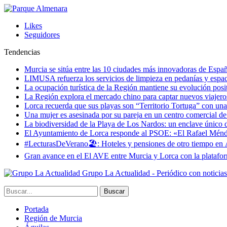
Likes
Seguidores
Tendencias
Murcia se sitúa entre las 10 ciudades más innovadoras de Espa
LIMUSA refuerza los servicios de limpieza en pedanías y espaci
La ocupación turística de la Región mantiene su evolución posi
La Región explora el mercado chino para captar nuevos viajeros 
Lorca recuerda que sus playas son “Territorio Tortuga” con una 
Una mujer es asesinada por su pareja en un centro comercial d
La biodiversidad de la Playa de Los Nardos: un enclave único de
El Ayuntamiento de Lorca responde al PSOE: «El Rafael Méndez h
#LecturasDeVerano🏖: Hoteles y pensiones de otro tiempo en 
Gran avance en el El AVE entre Murcia y Lorca con la platafo
Grupo La Actualidad - Periódico con noticia
Portada
Región de Murcia