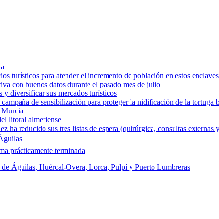
ña
os turísticos para atender el incremento de población en estos enclaves
tiva con buenos datos durante el pasado mes de julio
y diversificar sus mercados turísticos
campaña de sensibilización para proteger la nidificación de la tortuga 
e Murcia
l litoral almeriense
a reducido sus tres listas de espera (quirúrgica, consultas externas y
Águilas
rma prácticamente terminada
s de Águilas, Huércal-Overa, Lorca, Pulpí y Puerto Lumbreras