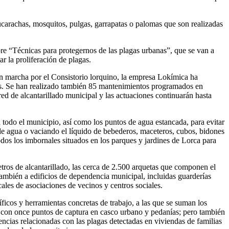
cucarachas, mosquitos, pulgas, garrapatas o palomas que son realizadas
e “Técnicas para protegernos de las plagas urbanas”, que se van a
r la proliferación de plagas.
 en marcha por el Consistorio lorquino, la empresa Lokímica ha
lgas. Se han realizado también 85 mantenimientos programados en
red de alcantarillado municipal y las actuaciones continuarán hasta
 todo el municipio, así como los puntos de agua estancada, para evitar
de agua o vaciando el líquido de bebederos, maceteros, cubos, bidones
os los imbornales situados en los parques y jardines de Lorca para
tros de alcantarillado, las cerca de 2.500 arquetas que componen el
también a edificios de dependencia municipal, incluidas guarderías
cales de asociaciones de vecinos y centros sociales.
ficos y herramientas concretas de trabajo, a las que se suman los
as con once puntos de captura en casco urbano y pedanías; pero también
encias relacionadas con las plagas detectadas en viviendas de familias