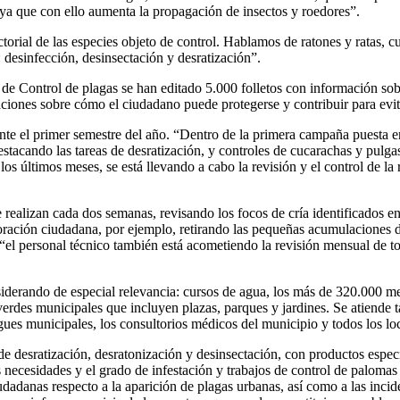
s, ya que con ello aumenta la propagación de insectos y roedores”.
ctorial de las especies objeto de control. Hablamos de ratones y ratas, 
 desinfección, desinsectación y desratización”.
 Control de plagas se han editado 5.000 folletos con información sobr
caciones sobre cómo el ciudadano puede protegerse y contribuir para evita
rante el primer semestre del año. “Dentro de la primera campaña puesta
 destacando las tareas de desratización, y controles de cucarachas y pu
os últimos meses, se está llevando a cabo la revisión y el control de la 
 realizan cada dos semanas, revisando los focos de cría identificados en
boración ciudadana, por ejemplo, retirando las pequeñas acumulaciones 
l personal técnico también está acometiendo la revisión mensual de tod
siderando de especial relevancia: cursos de agua, los más de 320.000 me
verdes municipales que incluyen plazas, parques y jardines. Se atiende 
rgues municipales, los consultorios médicos del municipio y todos los lo
e desratización, desratonización y desinsectación, con productos especí
as necesidades y el grado de infestación y trabajos de control de palom
dadanas respecto a la aparición de plagas urbanas, así como a las incid