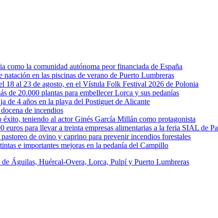
rcia como la comunidad autónoma peor financiada de España
 de natación en las piscinas de verano de Puerto Lumbreras
l 18 al 23 de agosto, en el Vístula Folk Festival 2026 de Polonia
ás de 20.000 plantas para embellecer Lorca y sus pedanías
ja de 4 años en la playa del Postiguet de Alicante
 docena de incendios
éxito, teniendo al actor Ginés García Millán como protagonista
uros para llevar a treinta empresas alimentarias a la feria SIAL de Pa
astoreo de ovino y caprino para prevenir incendios forestales
intas e importantes mejoras en la pedanía del Campillo
s de Águilas, Huércal-Overa, Lorca, Pulpí y Puerto Lumbreras