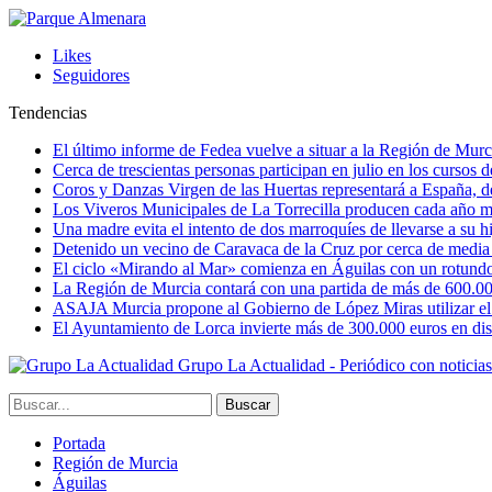
Likes
Seguidores
Tendencias
El último informe de Fedea vuelve a situar a la Región de Mu
Cerca de trescientas personas participan en julio en los cursos
Coros y Danzas Virgen de las Huertas representará a España, de
Los Viveros Municipales de La Torrecilla producen cada año m
Una madre evita el intento de dos marroquíes de llevarse a su hi
Detenido un vecino de Caravaca de la Cruz por cerca de media
El ciclo «Mirando al Mar» comienza en Águilas con un rotundo 
La Región de Murcia contará con una partida de más de 600.000 e
ASAJA Murcia propone al Gobierno de López Miras utilizar el p
El Ayuntamiento de Lorca invierte más de 300.000 euros en dist
Grupo La Actualidad - Periódico con noticia
Portada
Región de Murcia
Águilas