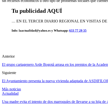
sin recursos económicos u otro tipo de problemas sociales que cuente
Tu publicidad AQUÍ
… EN EL TERCER DIARIO REGIONAL EN VISITAS D
Info: laactualidad@yahoo.es y Whatsapp:
633 77 29 35
Anterior
El grupo cartagenero Arde Bogotá arrasa en los premios de la Acade
Siguiente
El Ayuntamiento presenta la nueva vivienda adaptada de ASDIFILOR
Más noticias
Actualidad
Una madre evita el intento de dos marroquíes de llevarse a su hija de