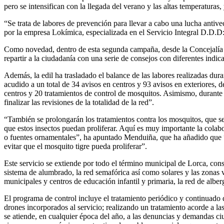
pero se intensifican con la llegada del verano y las altas temperatura
“Se trata de labores de prevención para llevar a cabo una lucha antive
por la empresa Lokímica, especializada en el Servicio Integral D.D.D:
Como novedad, dentro de esta segunda campaña, desde la Concejalía de
repartir a la ciudadanía con una serie de consejos con diferentes indi
Además, la edil ha trasladado el balance de las labores realizadas du
acudido a un total de 34 avisos en centros y 93 avisos en exteriores,
centros y 20 tratamientos de control de mosquitos. Asimismo, durante l
finalizar las revisiones de la totalidad de la red”.
“También se prolongarán los tratamientos contra los mosquitos, que se
que estos insectos puedan proliferar. Aquí es muy importante la cola
o fuentes ornamentales”, ha apuntado Menduiña, que ha añadido que “e
evitar que el mosquito tigre pueda proliferar”.
Este servicio se extiende por todo el término municipal de Lorca, con
sistema de alumbrado, la red semafórica así como solares y las zonas 
municipales y centros de educación infantil y primaria, la red de albe
El programa de control incluye el tratamiento periódico y continuado d
drones incorporados al servicio; realizando un tratamiento acorde a l
se atiende, en cualquier época del año, a las denuncias y demandas ciu