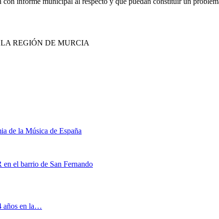
n con informe municipal al respecto y que puedan constituir un problem
E LA REGIÓN DE MURCIA
mia de la Música de España
 en el barrio de San Fernando
 4 años en la…