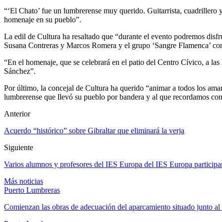
“‘El Chato’ fue un lumbrerense muy querido. Guitarrista, cuadrillero y,
homenaje en su pueblo”.
La edil de Cultura ha resaltado que “durante el evento podremos disfr
Susana Contreras y Marcos Romera y el grupo ‘Sangre Flamenca’ compu
“En el homenaje, que se celebrará en el patio del Centro Cívico, a 
Sánchez”.
Por último, la concejal de Cultura ha querido “animar a todos los aman
lumbrerense que llevó su pueblo por bandera y al que recordamos con
Anterior
Acuerdo “histórico” sobre Gibraltar que eliminará la verja
Siguiente
Varios alumnos y profesores del IES Europa del IES Europa participa
Más noticias
Puerto Lumbreras
Comienzan las obras de adecuación del aparcamiento situado junto 