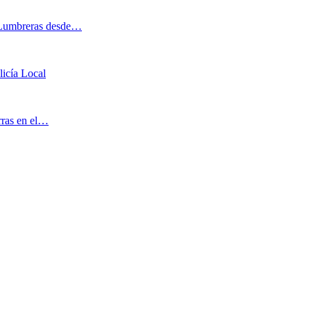
o Lumbreras desde…
licía Local
arras en el…