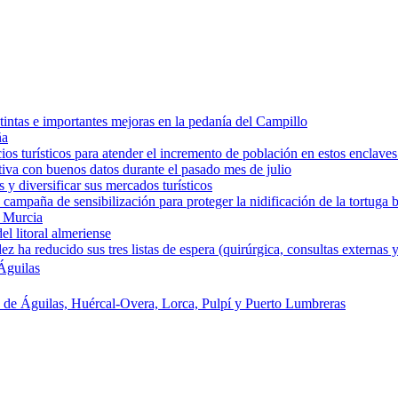
intas e importantes mejoras en la pedanía del Campillo
ña
os turísticos para atender el incremento de población en estos enclaves
tiva con buenos datos durante el pasado mes de julio
y diversificar sus mercados turísticos
campaña de sensibilización para proteger la nidificación de la tortuga 
e Murcia
l litoral almeriense
a reducido sus tres listas de espera (quirúrgica, consultas externas y
Águilas
s de Águilas, Huércal-Overa, Lorca, Pulpí y Puerto Lumbreras