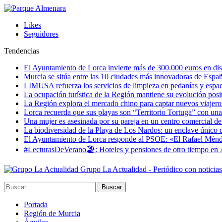
Likes
Seguidores
Tendencias
El Ayuntamiento de Lorca invierte más de 300.000 euros en dist
Murcia se sitúa entre las 10 ciudades más innovadoras de Espa
LIMUSA refuerza los servicios de limpieza en pedanías y espaci
La ocupación turística de la Región mantiene su evolución posi
La Región explora el mercado chino para captar nuevos viajeros 
Lorca recuerda que sus playas son “Territorio Tortuga” con una 
Una mujer es asesinada por su pareja en un centro comercial d
La biodiversidad de la Playa de Los Nardos: un enclave único de
El Ayuntamiento de Lorca responde al PSOE: «El Rafael Méndez h
#LecturasDeVerano🏖: Hoteles y pensiones de otro tiempo en 
Grupo La Actualidad - Periódico con noticia
Portada
Región de Murcia