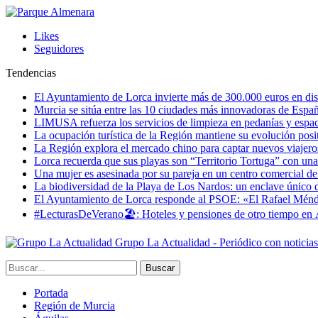
Likes
Seguidores
Tendencias
El Ayuntamiento de Lorca invierte más de 300.000 euros en dist
Murcia se sitúa entre las 10 ciudades más innovadoras de Espa
LIMUSA refuerza los servicios de limpieza en pedanías y espaci
La ocupación turística de la Región mantiene su evolución posi
La Región explora el mercado chino para captar nuevos viajeros 
Lorca recuerda que sus playas son “Territorio Tortuga” con una 
Una mujer es asesinada por su pareja en un centro comercial d
La biodiversidad de la Playa de Los Nardos: un enclave único de
El Ayuntamiento de Lorca responde al PSOE: «El Rafael Méndez h
#LecturasDeVerano🏖: Hoteles y pensiones de otro tiempo en 
Grupo La Actualidad - Periódico con noticia
Portada
Región de Murcia