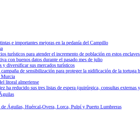
intas e importantes mejoras en la pedanía del Campillo
ña
os turísticos para atender el incremento de población en estos enclaves
tiva con buenos datos durante el pasado mes de julio
y diversificar sus mercados turísticos
campaña de sensibilización para proteger la nidificación de la tortuga 
e Murcia
l litoral almeriense
a reducido sus tres listas de espera (quirúrgica, consultas externas y
Águilas
s de Águilas, Huércal-Overa, Lorca, Pulpí y Puerto Lumbreras