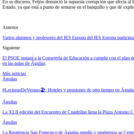
En su discurso, Feijóo denunció la supuesta corrupción que afecta al
Estado, ya que está a punto de sentarse en el banquillo y que dé expl
Anterior
Varios alumnos y profesores del IES Europa del IES Europa participa
Siguiente
El PSOE instará a la Consejería de Educación a cumplir con el plan de 
en las aulas de Águilas
Más noticias
Águilas
#LecturasDeVerano🏖: Hoteles y pensiones de otro tiempo en Águila
Águilas
La XLII edición del Encuentro de Cuadrillas llena la Plaza Antonio Co
Águilas
La Residencia San Francisco de Águilas amplía y moderniza su Cent