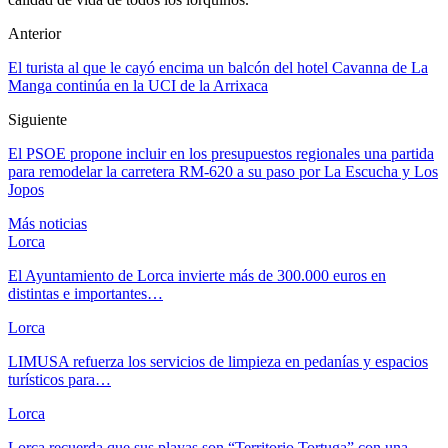
Anterior
El turista al que le cayó encima un balcón del hotel Cavanna de La
Manga continúa en la UCI de la Arrixaca
Siguiente
El PSOE propone incluir en los presupuestos regionales una partida
para remodelar la carretera RM-620 a su paso por La Escucha y Los
Jopos
Más noticias
Lorca
El Ayuntamiento de Lorca invierte más de 300.000 euros en
distintas e importantes…
Lorca
LIMUSA refuerza los servicios de limpieza en pedanías y espacios
turísticos para…
Lorca
Lorca recuerda que sus playas son “Territorio Tortuga” con una