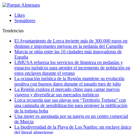
Likes
Seguidores
Tendencias
El Ayuntamiento de Lorca invierte más de 300.000 euros en
distintas e importantes mejoras en la pedanía del Campillo
Murcia se sitúa entre las 10 ciudades más innovadoras de
España
LIMUSA refuerza los servicios de limpieza en pedanías y
espacios turísticos para atender el incremento de población en
estos enclaves durante el verano
La ocupación turística de la Región mantiene su evolución
positiva con buenos datos durante el pasado mes de julio
La Región explora el mercado chino para captar nuevos
viajeros y diversificar sus mercados turísticos
Lorca recuerda que sus playas son “Territorio Tortuga” con
una campaña de sensibilización para proteger la nidificación
de la tortuga boba
Una mujer es asesinada por su pareja en un centro comercial
de Murcia
La biodiversidad de la Playa de Los Nardos: un enclave único
del litoral almeriense