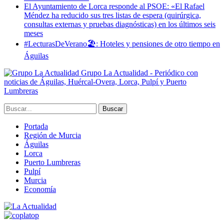
El Ayuntamiento de Lorca responde al PSOE: «El Rafael
Méndez ha reducido sus tres listas de espera (quirúrgica,
consultas externas y pruebas diagnósticas) en los últimos seis
meses
#LecturasDeVerano🏖: Hoteles y pensiones de otro tiempo en
Águilas
Grupo La Actualidad - Periódico con
noticias de Águilas, Huércal-Overa, Lorca, Pulpí y Puerto
Lumbreras
Portada
Región de Murcia
Águilas
Lorca
Puerto Lumbreras
Pulpí
Murcia
Economía