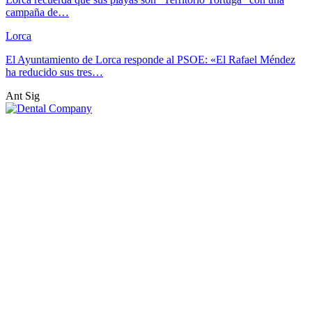
campaña de…
Lorca
El Ayuntamiento de Lorca responde al PSOE: «El Rafael Méndez
ha reducido sus tres…
Ant
Sig