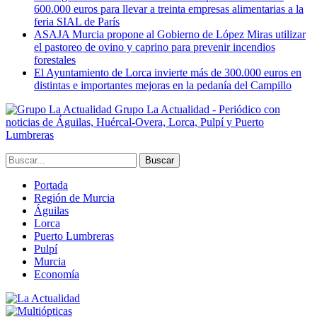
600.000 euros para llevar a treinta empresas alimentarias a la
feria SIAL de París
ASAJA Murcia propone al Gobierno de López Miras utilizar
el pastoreo de ovino y caprino para prevenir incendios
forestales
El Ayuntamiento de Lorca invierte más de 300.000 euros en
distintas e importantes mejoras en la pedanía del Campillo
Grupo La Actualidad - Periódico con
noticias de Águilas, Huércal-Overa, Lorca, Pulpí y Puerto
Lumbreras
Portada
Región de Murcia
Águilas
Lorca
Puerto Lumbreras
Pulpí
Murcia
Economía