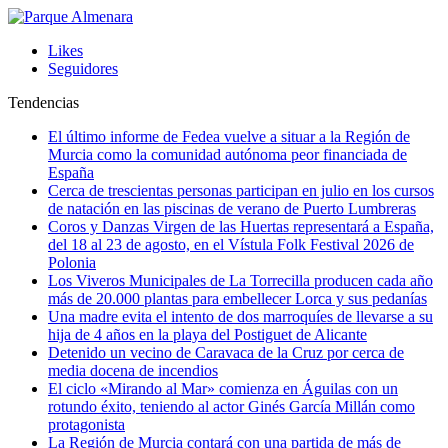
Likes
Seguidores
Tendencias
El último informe de Fedea vuelve a situar a la Región de
Murcia como la comunidad autónoma peor financiada de
España
Cerca de trescientas personas participan en julio en los cursos
de natación en las piscinas de verano de Puerto Lumbreras
Coros y Danzas Virgen de las Huertas representará a España,
del 18 al 23 de agosto, en el Vístula Folk Festival 2026 de
Polonia
Los Viveros Municipales de La Torrecilla producen cada año
más de 20.000 plantas para embellecer Lorca y sus pedanías
Una madre evita el intento de dos marroquíes de llevarse a su
hija de 4 años en la playa del Postiguet de Alicante
Detenido un vecino de Caravaca de la Cruz por cerca de
media docena de incendios
El ciclo «Mirando al Mar» comienza en Águilas con un
rotundo éxito, teniendo al actor Ginés García Millán como
protagonista
La Región de Murcia contará con una partida de más de