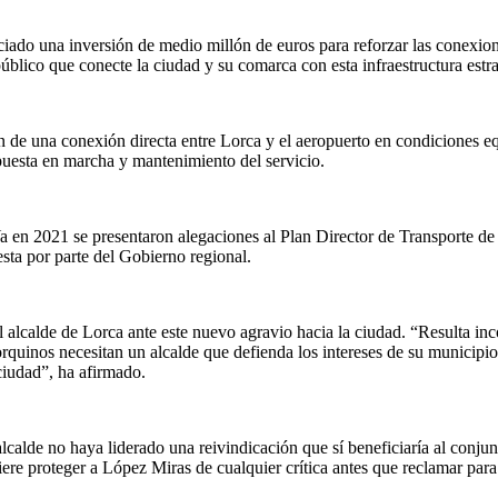
nciado una inversión de medio millón de euros para reforzar las conexi
público que conecte la ciudad y su comarca con esta infraestructura estra
ción de una conexión directa entre Lorca y el aeropuerto en condiciones e
a puesta en marcha y mantenimiento del servicio.
en 2021 se presentaron alegaciones al Plan Director de Transporte de
esta por parte del Gobierno regional.
del alcalde de Lorca ante este nuevo agravio hacia la ciudad. “Resulta
orquinos necesitan un alcalde que defienda los intereses de su municipio
ciudad”, ha afirmado.
lcalde no haya liderado una reivindicación que sí beneficiaría al conju
re proteger a López Miras de cualquier crítica antes que reclamar par