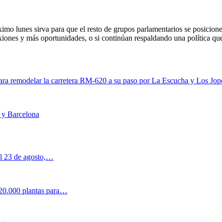
óximo lunes sirva para que el resto de grupos parlamentarios se posicion
iones y más oportunidades, o si continúan respaldando una política que
para remodelar la carretera RM-620 a su paso por La Escucha y Los Jop
d y Barcelona
al 23 de agosto,…
 20.000 plantas para…