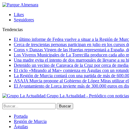
Likes
Seguidores
Tendencias
El último informe de Fedea vuelve a situar a la Región de Mu
Cerca de trescientas personas participan en julio en los cursos
Coros y Danzas Virgen de las Huertas representará a España, de
Los Viveros Municipales de La Torrecilla producen cada año m
Una madre evita el intento de dos marroquíes de llevarse a su hi
Detenido un vecino de Caravaca de la Cruz por cerca de media
El ciclo «Mirando al Mar» comienza en Águilas con un rotundo 
La Región de Murcia contará con una partida de más de 600.000 e
ASAJA Murcia propone al Gobierno de López Miras utilizar el p
El Ayuntamiento de Lorca invierte más de 300.000 euros en dist
Grupo La Actualidad - Periódico con noticia
Portada
Región de Murcia
Águilas