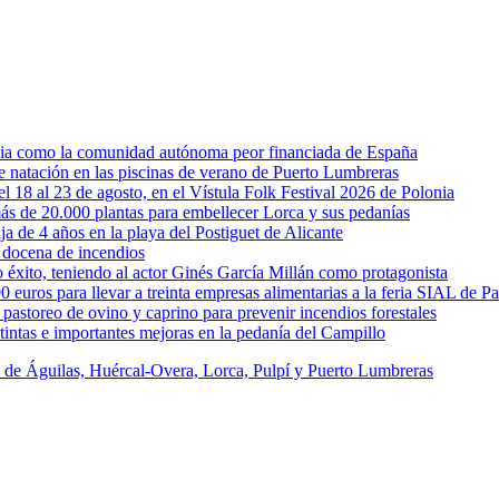
rcia como la comunidad autónoma peor financiada de España
 de natación en las piscinas de verano de Puerto Lumbreras
l 18 al 23 de agosto, en el Vístula Folk Festival 2026 de Polonia
ás de 20.000 plantas para embellecer Lorca y sus pedanías
ja de 4 años en la playa del Postiguet de Alicante
 docena de incendios
éxito, teniendo al actor Ginés García Millán como protagonista
uros para llevar a treinta empresas alimentarias a la feria SIAL de Pa
astoreo de ovino y caprino para prevenir incendios forestales
intas e importantes mejoras en la pedanía del Campillo
s de Águilas, Huércal-Overa, Lorca, Pulpí y Puerto Lumbreras