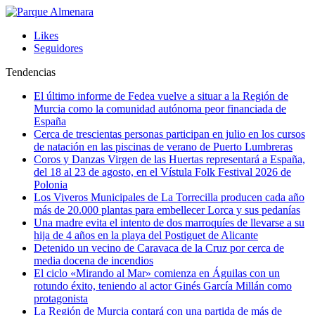
Likes
Seguidores
Tendencias
El último informe de Fedea vuelve a situar a la Región de
Murcia como la comunidad autónoma peor financiada de
España
Cerca de trescientas personas participan en julio en los cursos
de natación en las piscinas de verano de Puerto Lumbreras
Coros y Danzas Virgen de las Huertas representará a España,
del 18 al 23 de agosto, en el Vístula Folk Festival 2026 de
Polonia
Los Viveros Municipales de La Torrecilla producen cada año
más de 20.000 plantas para embellecer Lorca y sus pedanías
Una madre evita el intento de dos marroquíes de llevarse a su
hija de 4 años en la playa del Postiguet de Alicante
Detenido un vecino de Caravaca de la Cruz por cerca de
media docena de incendios
El ciclo «Mirando al Mar» comienza en Águilas con un
rotundo éxito, teniendo al actor Ginés García Millán como
protagonista
La Región de Murcia contará con una partida de más de