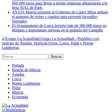
600.000 euros para llevar a treinta empresas alimentarias a la
feria SIAL de París
ASAJA Murcia propone al Gobierno de López Miras utilizar
el pastoreo de ovino y caprino para prevenir incendios
forestales
El Ayuntamiento de Lorca invierte más de 300.000 euros en
distintas e importantes mejoras en la pedanía del Campillo
Grupo La Actualidad - Periódico con
noticias de Águilas, Huércal-Overa, Lorca, Pulpí y Puerto
Lumbreras
Portada
Región de Murcia
Águilas
Lorca
Puerto Lumbreras
Pulpí
Murcia
Economía