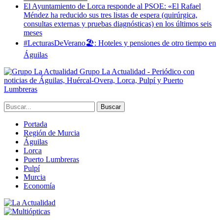
El Ayuntamiento de Lorca responde al PSOE: «El Rafael
Méndez ha reducido sus tres listas de espera (quirúrgica,
consultas externas y pruebas diagnósticas) en los últimos seis
meses
#LecturasDeVerano🏖: Hoteles y pensiones de otro tiempo en
Águilas
Grupo La Actualidad - Periódico con
noticias de Águilas, Huércal-Overa, Lorca, Pulpí y Puerto
Lumbreras
Portada
Región de Murcia
Águilas
Lorca
Puerto Lumbreras
Pulpí
Murcia
Economía