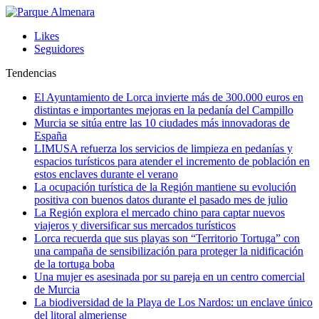
Likes
Seguidores
Tendencias
El Ayuntamiento de Lorca invierte más de 300.000 euros en
distintas e importantes mejoras en la pedanía del Campillo
Murcia se sitúa entre las 10 ciudades más innovadoras de
España
LIMUSA refuerza los servicios de limpieza en pedanías y
espacios turísticos para atender el incremento de población en
estos enclaves durante el verano
La ocupación turística de la Región mantiene su evolución
positiva con buenos datos durante el pasado mes de julio
La Región explora el mercado chino para captar nuevos
viajeros y diversificar sus mercados turísticos
Lorca recuerda que sus playas son “Territorio Tortuga” con
una campaña de sensibilización para proteger la nidificación
de la tortuga boba
Una mujer es asesinada por su pareja en un centro comercial
de Murcia
La biodiversidad de la Playa de Los Nardos: un enclave único
del litoral almeriense