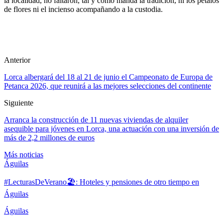
la localidad, no faltaron, tal y como manda la tradición, ni los pétalos
de flores ni el incienso acompañando a la custodia.
Anterior
Lorca albergará del 18 al 21 de junio el Campeonato de Europa de
Petanca 2026, que reunirá a las mejores selecciones del continente
Siguiente
Arranca la construcción de 11 nuevas viviendas de alquiler
asequible para jóvenes en Lorca, una actuación con una inversión de
más de 2,2 millones de euros
Más noticias
Águilas
#LecturasDeVerano🏖: Hoteles y pensiones de otro tiempo en
Águilas
Águilas