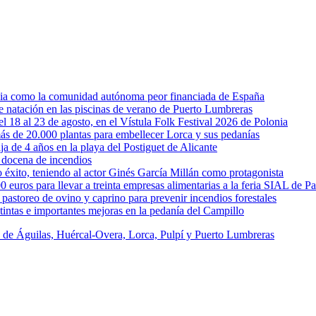
rcia como la comunidad autónoma peor financiada de España
 de natación en las piscinas de verano de Puerto Lumbreras
l 18 al 23 de agosto, en el Vístula Folk Festival 2026 de Polonia
ás de 20.000 plantas para embellecer Lorca y sus pedanías
ja de 4 años en la playa del Postiguet de Alicante
 docena de incendios
éxito, teniendo al actor Ginés García Millán como protagonista
uros para llevar a treinta empresas alimentarias a la feria SIAL de Pa
astoreo de ovino y caprino para prevenir incendios forestales
intas e importantes mejoras en la pedanía del Campillo
s de Águilas, Huércal-Overa, Lorca, Pulpí y Puerto Lumbreras