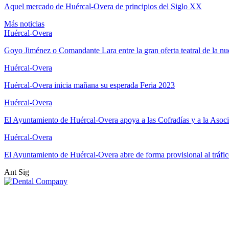
Aquel mercado de Huércal-Overa de principios del Siglo XX
Más noticias
Huércal-Overa
Goyo Jiménez o Comandante Lara entre la gran oferta teatral de la 
Huércal-Overa
Huércal-Overa inicia mañana su esperada Feria 2023
Huércal-Overa
El Ayuntamiento de Huércal-Overa apoya a las Cofradías y a la Aso
Huércal-Overa
El Ayuntamiento de Huércal-Overa abre de forma provisional al tráfi
Ant
Sig