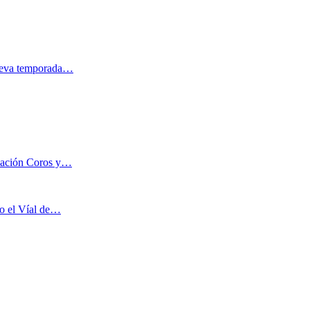
nueva temporada…
ciación Coros y…
co el Víal de…