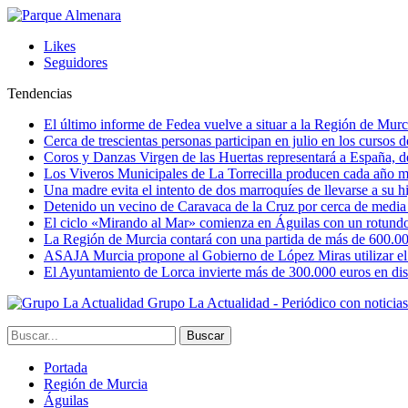
Likes
Seguidores
Tendencias
El último informe de Fedea vuelve a situar a la Región de Mu
Cerca de trescientas personas participan en julio en los cursos
Coros y Danzas Virgen de las Huertas representará a España, de
Los Viveros Municipales de La Torrecilla producen cada año m
Una madre evita el intento de dos marroquíes de llevarse a su hi
Detenido un vecino de Caravaca de la Cruz por cerca de media
El ciclo «Mirando al Mar» comienza en Águilas con un rotundo 
La Región de Murcia contará con una partida de más de 600.000 e
ASAJA Murcia propone al Gobierno de López Miras utilizar el p
El Ayuntamiento de Lorca invierte más de 300.000 euros en dist
Grupo La Actualidad - Periódico con noticia
Portada
Región de Murcia
Águilas