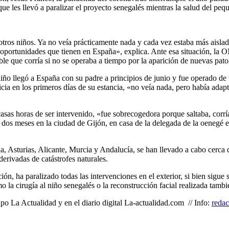
 que les llevó a paralizar el proyecto senegalés mientras la salud del peq
 otros niños. Ya no veía prácticamente nada y cada vez estaba más aisl
oportunidades que tienen en España», explica. Ante esa situación, la
ble que corría si no se operaba a tiempo por la aparición de nuevas pat
niño llegó a España con su padre a principios de junio y fue operado de 
a en los primeros días de su estancia, «no veía nada, pero había adaptad
escasas horas de ser intervenido, «fue sobrecogedora porque saltaba, c
n dos meses en la ciudad de Gijón, en casa de la delegada de la oenegé en
, Asturias, Alicante, Murcia y Andalucía, se han llevado a cabo cerca 
erivadas de catástrofes naturales.
ación, ha paralizado todas las intervenciones en el exterior, si bien sig
la cirugía al niño senegalés o la reconstrucción facial realizada tambi
o La Actualidad y en el diario digital La-actualidad.com // Info:
reda