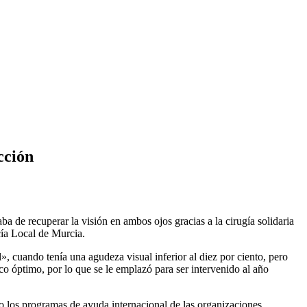
cción
ba de recuperar la visión en ambos ojos gracias a la cirugía solidaria
cía Local de Murcia.
, cuando tenía una agudeza visual inferior al diez por ciento, pero
co óptimo, por lo que se le emplazó para ser intervenido al año
 los programas de ayuda internacional de las organizaciones