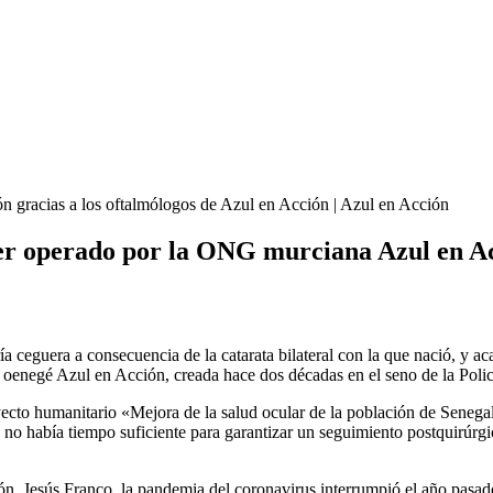
ión gracias a los oftalmólogos de Azul en Acción | Azul en Acción
 ser operado por la ONG murciana Azul en A
 ceguera a consecuencia de la catarata bilateral con la que nació, y aca
a oenegé Azul en Acción, creada hace dos décadas en el seno de la Poli
cto humanitario «Mejora de la salud ocular de la población de Senegal»
e no había tiempo suficiente para garantizar un seguimiento postquirúrgi
n, Jesús Franco, la pandemia del coronavirus interrumpió el año pasado