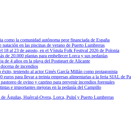
rcia como la comunidad autónoma peor financiada de España
 de natación en las piscinas de verano de Puerto Lumbreras
l 18 al 23 de agosto, en el Vístula Folk Festival 2026 de Polonia
ás de 20.000 plantas para embellecer Lorca y sus pedanías
ja de 4 años en la playa del Postiguet de Alicante
 docena de incendios
éxito, teniendo al actor Ginés García Millán como protagonista
uros para llevar a treinta empresas alimentarias a la feria SIAL de Pa
astoreo de ovino y caprino para prevenir incendios forestales
intas e importantes mejoras en la pedanía del Campillo
s de Águilas, Huércal-Overa, Lorca, Pulpí y Puerto Lumbreras