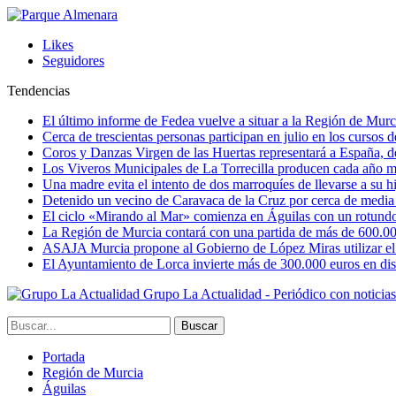
Likes
Seguidores
Tendencias
El último informe de Fedea vuelve a situar a la Región de Mu
Cerca de trescientas personas participan en julio en los cursos
Coros y Danzas Virgen de las Huertas representará a España, de
Los Viveros Municipales de La Torrecilla producen cada año m
Una madre evita el intento de dos marroquíes de llevarse a su hi
Detenido un vecino de Caravaca de la Cruz por cerca de media
El ciclo «Mirando al Mar» comienza en Águilas con un rotundo 
La Región de Murcia contará con una partida de más de 600.000 e
ASAJA Murcia propone al Gobierno de López Miras utilizar el p
El Ayuntamiento de Lorca invierte más de 300.000 euros en dist
Grupo La Actualidad - Periódico con noticia
Portada
Región de Murcia
Águilas