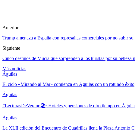
Anterior
Trump amenaza a España con represalias comerciales por no subir su 
Siguiente
Cinco destinos de Mucia que sorprenden a los turistas por su belleza n
Más noticias
Águilas
El ciclo «Mirando al Mar» comienza en Águilas con un rotundo éxito
Águilas
#LecturasDeVerano🏖: Hoteles y pensiones de otro tiempo en Águila
Águilas
La XLII edición del Encuentro de Cuadrillas llena la Plaza Antonio Co