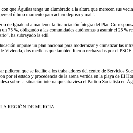
on que Águilas tenga un alumbrado a la altura que merecen sus vecinos
pere al último momento para actuar deprisa y mal”.
sterio de Igualdad a mantener la financiación íntegra del Plan Correspo
en un 75 %, obligando a las comunidades autónomas a asumir el 25 % res
ario”, ha subrayado la edil.
ación impulse un plan nacional para modernizar y climatizar las infrae
 de Vivienda, dos medidas que también fueron rechazadas por el PSOE 
r pidieron que se facilite a los trabajadores del centro de Servicios Soc
on por el estado y procedencia de la arena vertida en la playa de El Horni
desa sobre la situación interna que atraviesa el Partido Socialista en Ág
E LA REGIÓN DE MURCIA