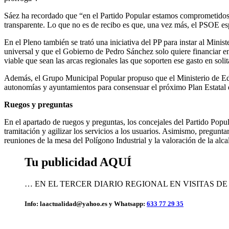
Sáez ha recordado que “en el Partido Popular estamos comprometidos c
transparente. Lo que no es de recibo es que, una vez más, el PSOE es
En el Pleno también se trató una iniciativa del PP para instar al Mini
universal y que el Gobierno de Pedro Sánchez solo quiere financiar 
viable que sean las arcas regionales las que soporten ese gasto en solit
Además, el Grupo Municipal Popular propuso que el Ministerio de Educ
autonomías y ayuntamientos para consensuar el próximo Plan Estatal
Ruegos y preguntas
En el apartado de ruegos y preguntas, los concejales del Partido Popula
tramitación y agilizar los servicios a los usuarios. Asimismo, preguntar
reuniones de la mesa del Polígono Industrial y la valoración de la alcal
Tu publicidad AQUÍ
… EN EL TERCER DIARIO REGIONAL EN VISITAS D
Info: laactualidad@yahoo.es y Whatsapp:
633 77 29 35