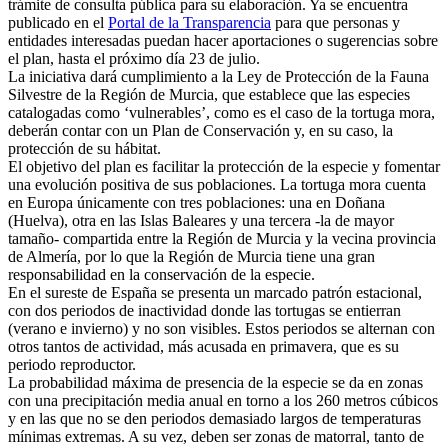
trámite de consulta pública para su elaboración. Ya se encuentra
publicado en el
Portal de la Transparencia
para que personas y
entidades interesadas puedan hacer aportaciones o sugerencias sobre
el plan, hasta el próximo día 23 de julio.
La iniciativa dará cumplimiento a la Ley de Protección de la Fauna
Silvestre de la Región de Murcia, que establece que las especies
catalogadas como ‘vulnerables’, como es el caso de la tortuga mora,
deberán contar con un Plan de Conservación y, en su caso, la
protección de su hábitat.
El objetivo del plan es facilitar la protección de la especie y fomentar
una evolución positiva de sus poblaciones. La tortuga mora cuenta
en Europa únicamente con tres poblaciones: una en Doñana
(Huelva), otra en las Islas Baleares y una tercera -la de mayor
tamaño- compartida entre la Región de Murcia y la vecina provincia
de Almería, por lo que la Región de Murcia tiene una gran
responsabilidad en la conservación de la especie.
En el sureste de España se presenta un marcado patrón estacional,
con dos periodos de inactividad donde las tortugas se entierran
(verano e invierno) y no son visibles. Estos periodos se alternan con
otros tantos de actividad, más acusada en primavera, que es su
periodo reproductor.
La probabilidad máxima de presencia de la especie se da en zonas
con una precipitación media anual en torno a los 260 metros cúbicos
y en las que no se den periodos demasiado largos de temperaturas
mínimas extremas. A su vez, deben ser zonas de matorral, tanto de