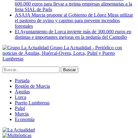
600.000 euros para llevar a treinta empresas alimentarias a la
feria SIAL de París
ASAJA Murcia propone al Gobierno de López Miras utilizar
el pastoreo de ovino y caprino para prevenir incendios
forestales
El Ayuntamiento de Lorca invierte más de 300.000 euros en
distintas e importantes mejoras en la pedanía del Campillo
Grupo La Actualidad - Periódico con
noticias de Águilas, Huércal-Overa, Lorca, Pulpí y Puerto
Lumbreras
Portada
Región de Murcia
Águilas
Lorca
Puerto Lumbreras
Pulpí
Murcia
Economía