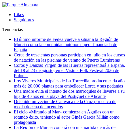
Likes
Seguidores
Tendencias
El último informe de Fedea vuelve a situar a la Región de
Murcia como la comunidad autónoma peor financiada de
España
Cerca de trescientas personas participan en julio en los cursos
de natación en las piscinas de verano de Puerto Lumbreras
Coros y Danzas Virgen de las Huertas representará a España,
del 18 al 23 de agosto, en el Vístula Folk Festival 2026 de
Polonia
Los Viveros Municipales de La Torrecilla producen cada año
más de 20.000 plantas para embellecer Lorca y sus pedanías
Una madre evita el intento de dos marroquíes de llevarse a su
hija de 4 años en la playa del Postiguet de Alicante
Detenido un vecino de Caravaca de la Cruz por cerca de
media docena de incendios
El ciclo «Mirando al Mar» comienza en Águilas con un
rotundo éxito, teniendo al actor Ginés García Millán como
protagonista
La Región de Murcia contará con una partida de más de