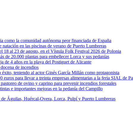
rcia como la comunidad autónoma peor financiada de España
 de natación en las piscinas de verano de Puerto Lumbreras
l 18 al 23 de agosto, en el Vístula Folk Festival 2026 de Polonia
ás de 20.000 plantas para embellecer Lorca y sus pedanías
ja de 4 años en la playa del Postiguet de Alicante
 docena de incendios
éxito, teniendo al actor Ginés García Millán como protagonista
uros para llevar a treinta empresas alimentarias a la feria SIAL de Pa
astoreo de ovino y caprino para prevenir incendios forestales
intas e importantes mejoras en la pedanía del Campillo
s de Águilas, Huércal-Overa, Lorca, Pulpí y Puerto Lumbreras