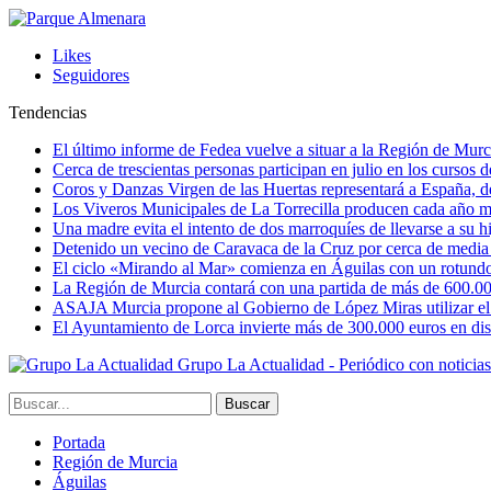
Likes
Seguidores
Tendencias
El último informe de Fedea vuelve a situar a la Región de Mu
Cerca de trescientas personas participan en julio en los cursos
Coros y Danzas Virgen de las Huertas representará a España, de
Los Viveros Municipales de La Torrecilla producen cada año m
Una madre evita el intento de dos marroquíes de llevarse a su hi
Detenido un vecino de Caravaca de la Cruz por cerca de media
El ciclo «Mirando al Mar» comienza en Águilas con un rotundo 
La Región de Murcia contará con una partida de más de 600.000 e
ASAJA Murcia propone al Gobierno de López Miras utilizar el p
El Ayuntamiento de Lorca invierte más de 300.000 euros en dist
Grupo La Actualidad - Periódico con noticia
Portada
Región de Murcia
Águilas