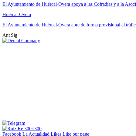
El Ayuntamiento de Huércal-Overa apoya a las Cofradías y a la Aso
Huércal-Overa
El Ayuntamiento de Huércal-Overa abre de forma provisional al tráfi
Ant
Sig
Facebook La Actualidad
Likes
Like our page