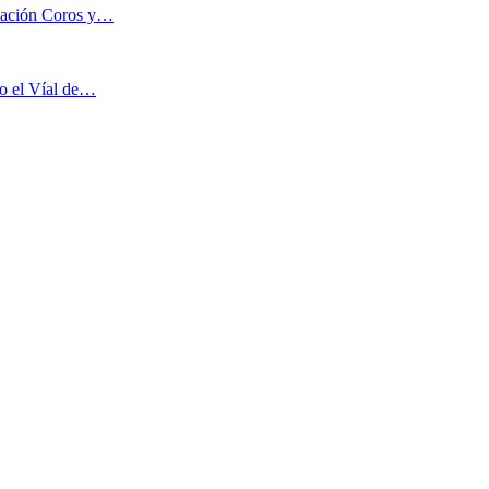
ciación Coros y…
co el Víal de…