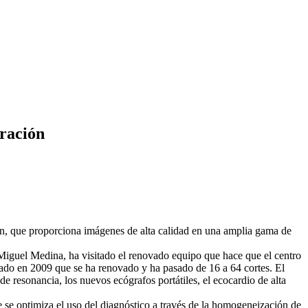
ración
, que proporciona imágenes de alta calidad en una amplia gama de
é Miguel Medina, ha visitado el renovado equipo que hace que el centro
alado en 2009 que se ha renovado y ha pasado de 16 a 64 cortes. El
resonancia, los nuevos ecógrafos portátiles, el ecocardio de alta
 se optimiza el uso del diagnóstico a través de la homogeneización de