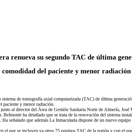
era renueva su segundo TAC de última gene
y comodidad del paciente y menor radiación
sistema de tomografía axial computarizada (TAC) de última generación
l paciente y menor radiación.
, junto al director del Área de Gestión Sanitaria Norte de Almería, Jos
. Belmonte ha detallado que se trata de la renovación del sistema inst
. Ha señalado que además La Inmaculada dispone de un nuevo equipo de 
n el que se incluyen ya otros 75 equipos TAC de la región y con el que