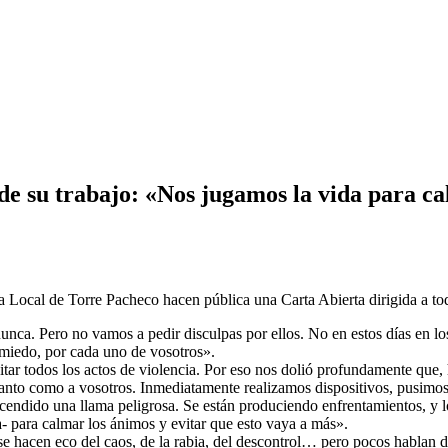
e su trabajo: «Nos jugamos la vida para cal
ía Local de Torre Pacheco hacen pública una Carta Abierta dirigida a to
ca. Pero no vamos a pedir disculpas por ellos. No en estos días en lo
 miedo, por cada uno de vosotros».
tar todos los actos de violencia. Por eso nos dolió profundamente que, 
tanto como a vosotros. Inmediatamente realizamos dispositivos, pusimos 
endido una llama peligrosa. Se están produciendo enfrentamientos, y los
 para calmar los ánimos y evitar que esto vaya a más».
 hacen eco del caos, de la rabia, del descontrol… pero pocos hablan del