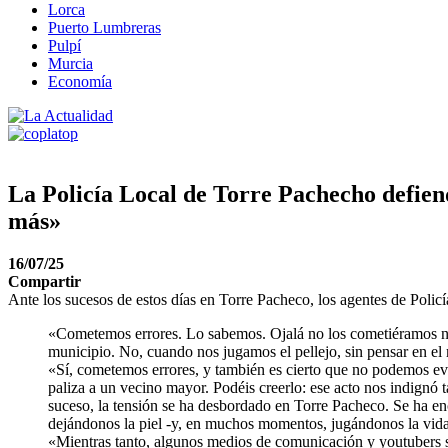
Lorca
Puerto Lumbreras
Pulpí
Murcia
Economía
La Policía Local de Torre Pachecho defiend
más»
16/07/25
Compartir
Ante los sucesos de estos días en Torre Pacheco, los agentes de Polic
«Cometemos errores. Lo sabemos. Ojalá no los cometiéramos nun
municipio. No, cuando nos jugamos el pellejo, sin pensar en el
«Sí, cometemos errores, y también es cierto que no podemos evi
paliza a un vecino mayor. Podéis creerlo: ese acto nos indignó 
suceso, la tensión se ha desbordado en Torre Pacheco. Se ha enc
dejándonos la piel -y, en muchos momentos, jugándonos la vida-
«Mientras tanto, algunos medios de comunicación y youtubers se