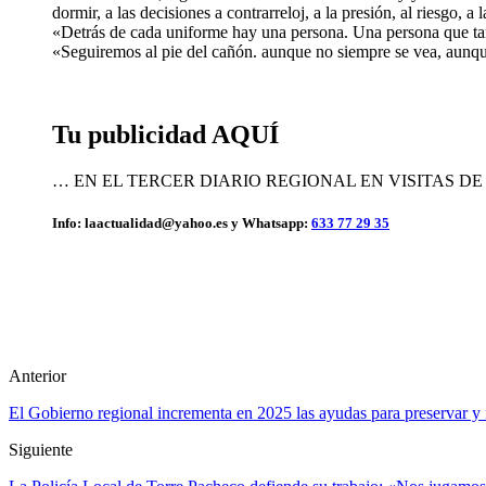
dormir, a las decisiones a contrarreloj, a la presión, al riesgo, 
«Detrás de cada uniforme hay una persona. Una persona que tam
«Seguiremos al pie del cañón. aunque no siempre se vea, aunqu
Tu publicidad AQUÍ
… EN EL TERCER DIARIO REGIONAL EN VISITAS D
Info: laactualidad@yahoo.es y Whatsapp:
633 77 29 35
Anterior
El Gobierno regional incrementa en 2025 las ayudas para preservar y 
Siguiente