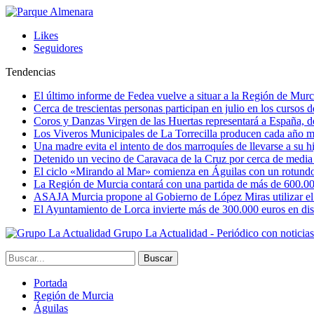
Likes
Seguidores
Tendencias
El último informe de Fedea vuelve a situar a la Región de Mu
Cerca de trescientas personas participan en julio en los cursos
Coros y Danzas Virgen de las Huertas representará a España, de
Los Viveros Municipales de La Torrecilla producen cada año m
Una madre evita el intento de dos marroquíes de llevarse a su hi
Detenido un vecino de Caravaca de la Cruz por cerca de media
El ciclo «Mirando al Mar» comienza en Águilas con un rotundo 
La Región de Murcia contará con una partida de más de 600.000 e
ASAJA Murcia propone al Gobierno de López Miras utilizar el p
El Ayuntamiento de Lorca invierte más de 300.000 euros en dist
Grupo La Actualidad - Periódico con noticia
Portada
Región de Murcia
Águilas