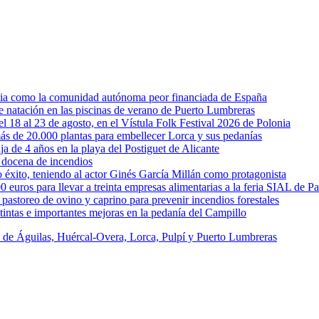
rcia como la comunidad autónoma peor financiada de España
 de natación en las piscinas de verano de Puerto Lumbreras
l 18 al 23 de agosto, en el Vístula Folk Festival 2026 de Polonia
ás de 20.000 plantas para embellecer Lorca y sus pedanías
ja de 4 años en la playa del Postiguet de Alicante
 docena de incendios
éxito, teniendo al actor Ginés García Millán como protagonista
uros para llevar a treinta empresas alimentarias a la feria SIAL de Pa
astoreo de ovino y caprino para prevenir incendios forestales
intas e importantes mejoras en la pedanía del Campillo
s de Águilas, Huércal-Overa, Lorca, Pulpí y Puerto Lumbreras