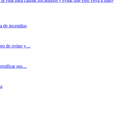
la vida para calmar los ánimos y evitar que esto vaya a más»
a de incendios
oreo de ovino y…
versificar sus…
ia