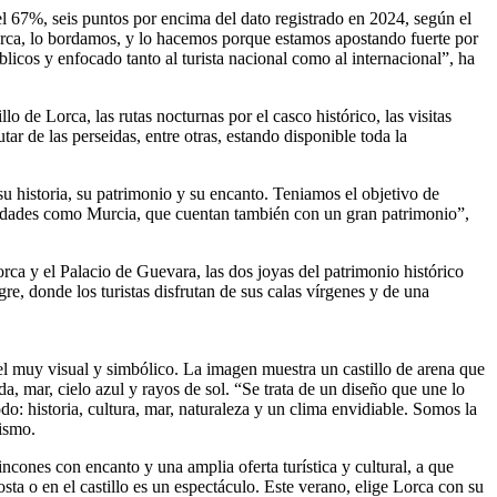
l 67%, seis puntos por encima del dato registrado en 2024, según el
Lorca, lo bordamos, y lo hacemos porque estamos apostando fuerte por
cos y enfocado tanto al turista nacional como al internacional”, ha
o de Lorca, las rutas nocturnas por el casco histórico, las visitas
ar de las perseidas, entre otras, estando disponible toda la
su historia, su patrimonio y su encanto. Teniamos el objetivo de
 ciudades como Murcia, que cuentan también con un gran patrimonio”,
ca y el Palacio de Guevara, las dos joyas del patrimonio histórico
e, donde los turistas disfrutan de sus calas vírgenes y de una
l muy visual y simbólico. La imagen muestra un castillo de arena que
a, mar, cielo azul y rayos de sol. “Se trata de un diseño que une lo
do: historia, cultura, mar, naturaleza y un clima envidiable. Somos la
ismo.
cones con encanto y una amplia oferta turística y cultural, a que
sta o en el castillo es un espectáculo. Este verano, elige Lorca con su