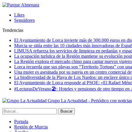
Likes
Seguidores
Tendencias
El Ayuntamiento de Lorca invierte más de 300.000 euros en dist
Murcia se sitúa entre las 10 ciudades más innovadoras de Espa
LIMUSA refuerza los servicios de limpieza en pedanías y espaci
La ocupación turística de la Región mantiene su evolución posi
La Región explora el mercado chino para captar nuevos viajeros 
Lorca recuerda que sus playas son “Territorio Tortuga” con una 
Una mujer es asesinada por su pareja en un centro comercial d
La biodiversidad de la Playa de Los Nardos: un enclave único de
El Ayuntamiento de Lorca responde al PSOE: «El Rafael Méndez h
#LecturasDeVerano🏖: Hoteles y pensiones de otro tiempo en 
Grupo La Actualidad - Periódico con noticia
Portada
Región de Murcia