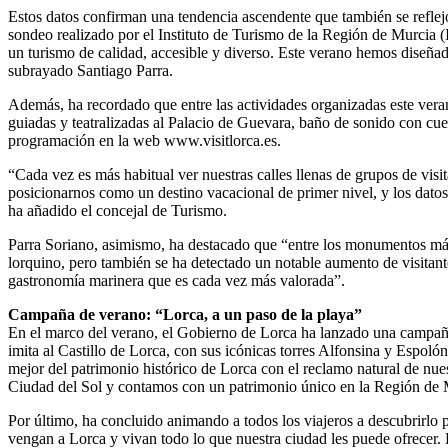
Estos datos confirman una tendencia ascendente que también se reflejó
sondeo realizado por el Instituto de Turismo de la Región de Murcia 
un turismo de calidad, accesible y diverso. Este verano hemos diseña
subrayado Santiago Parra.
Además, ha recordado que entre las actividades organizadas este verano p
guiadas y teatralizadas al Palacio de Guevara, baño de sonido con cuenc
programación en la web www.visitlorca.es.
“Cada vez es más habitual ver nuestras calles llenas de grupos de visi
posicionarnos como un destino vacacional de primer nivel, y los dato
ha añadido el concejal de Turismo.
Parra Soriano, asimismo, ha destacado que “entre los monumentos más v
lorquino, pero también se ha detectado un notable aumento de visitante
gastronomía marinera que es cada vez más valorada”.
Campaña de verano: “Lorca, a un paso de la playa”
En el marco del verano, el Gobierno de Lorca ha lanzado una campaña 
imita al Castillo de Lorca, con sus icónicas torres Alfonsina y Espoló
mejor del patrimonio histórico de Lorca con el reclamo natural de nues
Ciudad del Sol y contamos con un patrimonio único en la Región de M
Por último, ha concluido animando a todos los viajeros a descubrirlo 
vengan a Lorca y vivan todo lo que nuestra ciudad les puede ofrecer. P