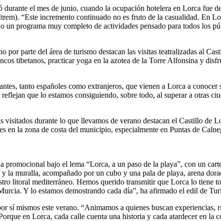
 durante el mes de junio, cuando la ocupación hotelera en Lorca fue de
(Itrem). “Este incremento continuado no es fruto de la casualidad. En 
do un programa muy completo de actividades pensado para todos los públi
or parte del área de turismo destacan las visitas teatralizadas al Castill
os tibetanos, practicar yoga en la azotea de la Torre Alfonsina y disfrut
tantes, tanto españoles como extranjeros, que vienen a Lorca a conocer 
s reflejan que lo estamos consiguiendo, sobre todo, al superar a otras
isitados durante lo que llevamos de verano destacan el Castillo de Lor
s en la zona de costa del municipio, especialmente en Puntas de Calnegr
promocional bajo el lema “Lorca, a un paso de la playa”, con un carte
n y la muralla, acompañado por un cubo y una pala de playa, arena dorad
tro litoral mediterráneo. Hemos querido transmitir que Lorca lo tiene to
urcia. Y lo estamos demostrando cada día”, ha afirmado el edil de Tur
por sí mismos este verano. “Animamos a quienes buscan experiencias, rin
orque en Lorca, cada calle cuenta una historia y cada atardecer en la co