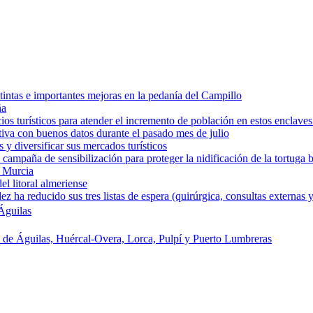
intas e importantes mejoras en la pedanía del Campillo
ña
os turísticos para atender el incremento de población en estos enclaves
tiva con buenos datos durante el pasado mes de julio
y diversificar sus mercados turísticos
campaña de sensibilización para proteger la nidificación de la tortuga 
e Murcia
l litoral almeriense
a reducido sus tres listas de espera (quirúrgica, consultas externas y
Águilas
s de Águilas, Huércal-Overa, Lorca, Pulpí y Puerto Lumbreras