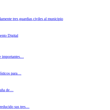
lamente tres guardias civiles al municipio
ento Digital
 e importantes…
rísticos para…
mpaña de…
reducido sus tres…