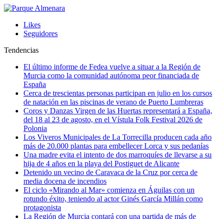
Likes
Seguidores
Tendencias
El último informe de Fedea vuelve a situar a la Región de
Murcia como la comunidad autónoma peor financiada de
España
Cerca de trescientas personas participan en julio en los cursos
de natación en las piscinas de verano de Puerto Lumbreras
Coros y Danzas Virgen de las Huertas representará a España,
del 18 al 23 de agosto, en el Vístula Folk Festival 2026 de
Polonia
Los Viveros Municipales de La Torrecilla producen cada año
más de 20.000 plantas para embellecer Lorca y sus pedanías
Una madre evita el intento de dos marroquíes de llevarse a su
hija de 4 años en la playa del Postiguet de Alicante
Detenido un vecino de Caravaca de la Cruz por cerca de
media docena de incendios
El ciclo «Mirando al Mar» comienza en Águilas con un
rotundo éxito, teniendo al actor Ginés García Millán como
protagonista
La Región de Murcia contará con una partida de más de