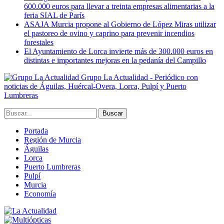
600.000 euros para llevar a treinta empresas alimentarias a la
feria SIAL de París
ASAJA Murcia propone al Gobierno de López Miras utilizar
el pastoreo de ovino y caprino para prevenir incendios
forestales
El Ayuntamiento de Lorca invierte más de 300.000 euros en
distintas e importantes mejoras en la pedanía del Campillo
Grupo La Actualidad - Periódico con
noticias de Águilas, Huércal-Overa, Lorca, Pulpí y Puerto
Lumbreras
Portada
Región de Murcia
Águilas
Lorca
Puerto Lumbreras
Pulpí
Murcia
Economía