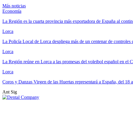
Más noticias
Economía
La Región es la cuarta provincia más exportadora de España al contin
Lorca
La Policía Local de Lorca despliega más de un centenar de controles 
Lorca
La Región reúne en Lorca a las promesas del voleibol español en e
Lorca
Coros y Danzas Virgen de las Huertas representará a España, del 18 
Ant
Sig