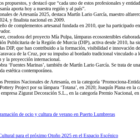
os propuestos, y destacó que “cada uno de estos profesionales y entidad
sanía aporta hoy a nuestra región y al país”.
nales de Artesanía 2025, destaca Martín Lario García, maestro alfarero 
24, y finalista nacional en 2009.
eño de complementos artesanal fundada en 2010, que ha participado en f
vador.
z, creadora del proyecto Mía Pulpa, lámparas ecosostenibles elaboradas
 Publicitaria de la Región de Murcia (DIP), activa desde 2010, ha sido
das DIP, que han contribuido a la formación, visibilidad e innovación del
Caravaca de la Cruz, por su impulso al bordado tradicional vinculado a 
 y la proyección internacional.
obra ‘Fuentes Marinas’, también de Martín Lario García. Se trata de una
ada estética contemporánea.
s Premios Nacionales de Artesanía, en la categoría ‘Promociona-Entida
s Pottery Project por su lámpara ‘Totana’, en 2020; Joaquín Plana en l
a empresa Zigurat Decoración S.L., en la categoría Premio Nacional, en
gramación de ocio y cultura de verano en Puerto Lumbreras
 Cultural para el próximo Otoño 2025 en el Espacio Escénico