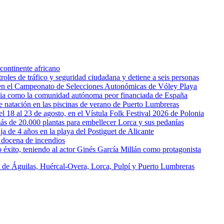
continente africano
oles de tráfico y seguridad ciudadana y detiene a seis personas
l en el Campeonato de Selecciones Autonómicas de Vóley Playa
rcia como la comunidad autónoma peor financiada de España
 de natación en las piscinas de verano de Puerto Lumbreras
l 18 al 23 de agosto, en el Vístula Folk Festival 2026 de Polonia
ás de 20.000 plantas para embellecer Lorca y sus pedanías
ja de 4 años en la playa del Postiguet de Alicante
 docena de incendios
éxito, teniendo al actor Ginés García Millán como protagonista
s de Águilas, Huércal-Overa, Lorca, Pulpí y Puerto Lumbreras