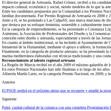
El director general de Artesanía, Rafael Gómez, recibió a los candidat
impacto cultural, económico y social, siendo modelos de lo que la arte
Entre los candidatos propuestos por la Comunidad a los Premios Nacio
familiar documentada. Fue Premio Regional de Artesanía en 2008 y 20
Junto a él, se ha postulado a Las CulpaSS, una marca murciana de dis
que destaca por su enfoque feminista, sostenible y culturalmente inno
En la categoría de emprendimiento, se ha presentado a Constanza Lópe
Asimismo, la Asociación de Profesionales del Diseño y la Comunicación
conexión entre diseño y artesanía, especialmente a través de las Jorna
En cuanto al ámbito institucional, se ha incluido al Ayuntamiento de 
Inmaterial de la Humanidad, mediante el apoyo a talleres, la formación
Finalmente, en la categoría de producto artesano, se ha presentado la 
marina mediterránea elaboradas con técnicas tradicionales y una cuid
Reconocimiento al talento regional artesano
La Región de Murcia recibió en el año 2009 el máximo galardón de lo
En estos Premios Nacionales han sido finalistas a lo largo de los año
Alfarería Martín Lario, en la categoría Premio Nacional, en 2009; y l
Anterior
El PSOE pedirá en el próximo pleno que se recupere y amplíe la pro
Siguiente
Pulpí, capital cultural de la comarca con una completa Programación