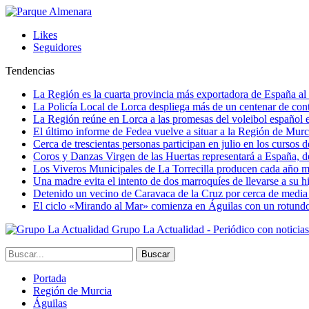
Likes
Seguidores
Tendencias
La Región es la cuarta provincia más exportadora de España al 
La Policía Local de Lorca despliega más de un centenar de contr
La Región reúne en Lorca a las promesas del voleibol españo
El último informe de Fedea vuelve a situar a la Región de Mu
Cerca de trescientas personas participan en julio en los cursos
Coros y Danzas Virgen de las Huertas representará a España, de
Los Viveros Municipales de La Torrecilla producen cada año m
Una madre evita el intento de dos marroquíes de llevarse a su hi
Detenido un vecino de Caravaca de la Cruz por cerca de media
El ciclo «Mirando al Mar» comienza en Águilas con un rotundo 
Grupo La Actualidad - Periódico con noticia
Portada
Región de Murcia
Águilas