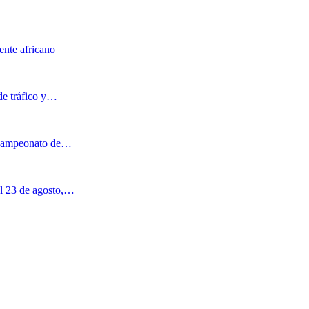
ente africano
de tráfico y…
l Campeonato de…
al 23 de agosto,…