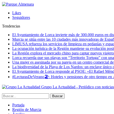
Likes
Seguidores
Tendencias
El Ayuntamiento de Lorca invierte más de 300.000 euros en dist
Murcia se sitúa entre las 10 ciudades más innovadoras de Espa
LIMUSA refuerza los servicios de limpieza en pedanías y espaci
La ocupación turística de la Región mantiene su evolución posi
La Región explora el mercado chino para captar nuevos viajeros 
Lorca recuerda que sus playas son “Territorio Tortuga” con una 
Una mujer es asesinada por su pareja en un centro comercial d
La biodiversidad de la Playa de Los Nardos: un enclave único de
El Ayuntamiento de Lorca responde al PSOE: «El Rafael Méndez h
#LecturasDeVerano🏖: Hoteles y pensiones de otro tiempo en 
Grupo La Actualidad - Periódico con noticia
Portada
Región de Murcia