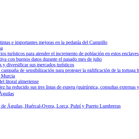
intas e importantes mejoras en la pedanía del Campillo
ña
os turísticos para atender el incremento de población en estos enclaves
tiva con buenos datos durante el pasado mes de julio
y diversificar sus mercados turísticos
campaña de sensibilización para proteger la nidificación de la tortuga 
e Murcia
l litoral almeriense
a reducido sus tres listas de espera (quirúrgica, consultas externas y
Águilas
s de Águilas, Huércal-Overa, Lorca, Pulpí y Puerto Lumbreras