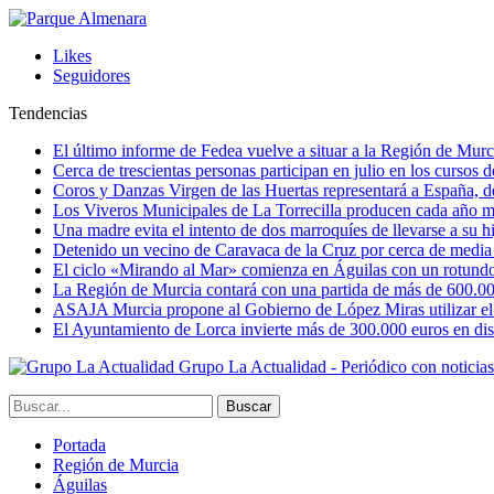
Likes
Seguidores
Tendencias
El último informe de Fedea vuelve a situar a la Región de Mu
Cerca de trescientas personas participan en julio en los cursos
Coros y Danzas Virgen de las Huertas representará a España, de
Los Viveros Municipales de La Torrecilla producen cada año m
Una madre evita el intento de dos marroquíes de llevarse a su hi
Detenido un vecino de Caravaca de la Cruz por cerca de media
El ciclo «Mirando al Mar» comienza en Águilas con un rotundo 
La Región de Murcia contará con una partida de más de 600.000 e
ASAJA Murcia propone al Gobierno de López Miras utilizar el p
El Ayuntamiento de Lorca invierte más de 300.000 euros en dist
Grupo La Actualidad - Periódico con noticia
Portada
Región de Murcia
Águilas