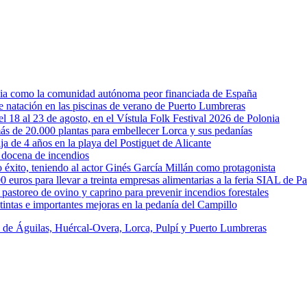
rcia como la comunidad autónoma peor financiada de España
 de natación en las piscinas de verano de Puerto Lumbreras
l 18 al 23 de agosto, en el Vístula Folk Festival 2026 de Polonia
ás de 20.000 plantas para embellecer Lorca y sus pedanías
ja de 4 años en la playa del Postiguet de Alicante
 docena de incendios
éxito, teniendo al actor Ginés García Millán como protagonista
uros para llevar a treinta empresas alimentarias a la feria SIAL de Pa
astoreo de ovino y caprino para prevenir incendios forestales
intas e importantes mejoras en la pedanía del Campillo
s de Águilas, Huércal-Overa, Lorca, Pulpí y Puerto Lumbreras